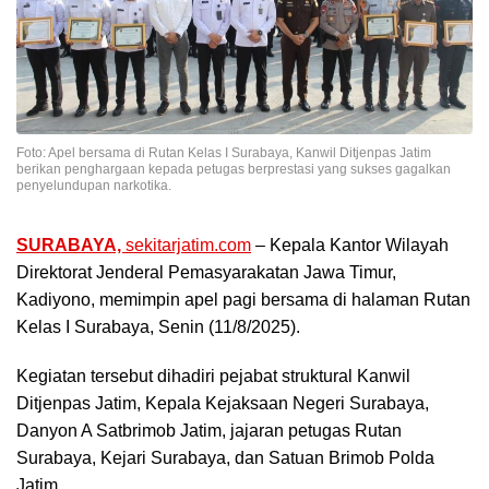
Foto: Apel bersama di Rutan Kelas I Surabaya, Kanwil Ditjenpas Jatim
berikan penghargaan kepada petugas berprestasi yang sukses gagalkan
penyelundupan narkotika.
SURABAYA,
sekitarjatim.com
– Kepala Kantor Wilayah
Direktorat Jenderal Pemasyarakatan Jawa Timur,
Kadiyono, memimpin apel pagi bersama di halaman Rutan
Kelas I Surabaya, Senin (11/8/2025).
Kegiatan tersebut dihadiri pejabat struktural Kanwil
Ditjenpas Jatim, Kepala Kejaksaan Negeri Surabaya,
Danyon A Satbrimob Jatim, jajaran petugas Rutan
Surabaya, Kejari Surabaya, dan Satuan Brimob Polda
Jatim.