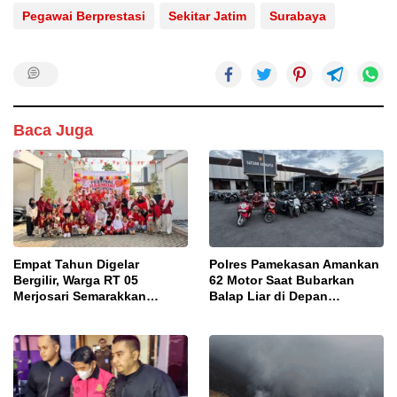
Pegawai Berprestasi
Sekitar Jatim
Surabaya
Baca Juga
Empat Tahun Digelar
Polres Pamekasan Amankan
Bergilir, Warga RT 05
62 Motor Saat Bubarkan
Merjosari Semarakkan
Balap Liar di Depan
Festival Harmoni
Pendopo
Kemerdekaan