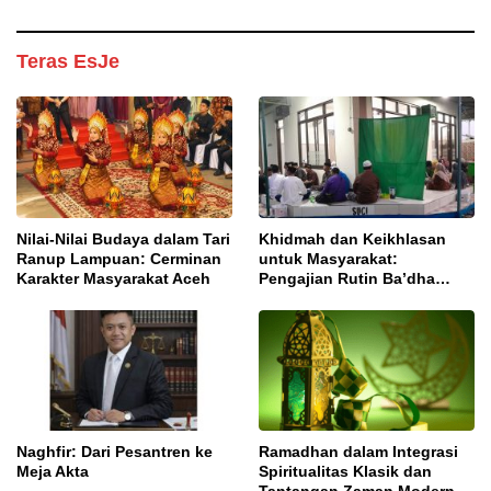
Teras EsJe
Nilai-Nilai Budaya dalam Tari
Khidmah dan Keikhlasan
Ranup Lampuan: Cerminan
untuk Masyarakat:
Karakter Masyarakat Aceh
Pengajian Rutin Ba’dha
Subuh
Naghfir: Dari Pesantren ke
Ramadhan dalam Integrasi
Meja Akta
Spiritualitas Klasik dan
Tantangan Zaman Modern