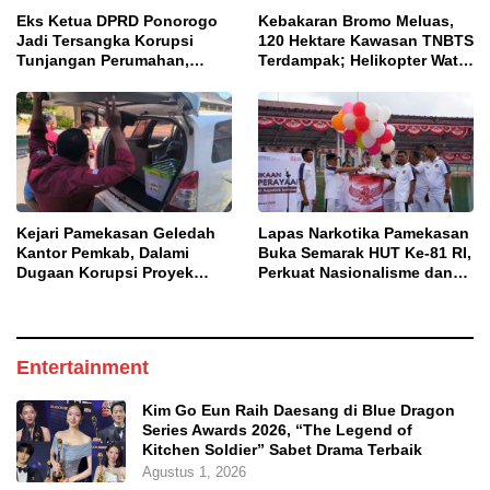
Eks Ketua DPRD Ponorogo
Kebakaran Bromo Meluas,
Jadi Tersangka Korupsi
120 Hektare Kawasan TNBTS
Tunjangan Perumahan,
Terdampak; Helikopter Water
Kejari Ungkap Dugaan
Bombing Disiagakan
Intervensi Kajian KJPP
Kejari Pamekasan Geledah
Lapas Narkotika Pamekasan
Kantor Pemkab, Dalami
Buka Semarak HUT Ke-81 RI,
Dugaan Korupsi Proyek
Perkuat Nasionalisme dan
Jalan Bulangan Barat
Sportivitas Warga Binaan
Entertainment
Kim Go Eun Raih Daesang di Blue Dragon
Series Awards 2026, “The Legend of
Kitchen Soldier” Sabet Drama Terbaik
Agustus 1, 2026