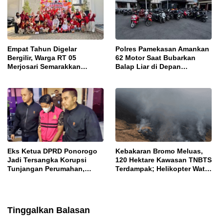
Empat Tahun Digelar
Polres Pamekasan Amankan
Bergilir, Warga RT 05
62 Motor Saat Bubarkan
Merjosari Semarakkan
Balap Liar di Depan
Festival Harmoni
Pendopo
Kemerdekaan
Eks Ketua DPRD Ponorogo
Kebakaran Bromo Meluas,
Jadi Tersangka Korupsi
120 Hektare Kawasan TNBTS
Tunjangan Perumahan,
Terdampak; Helikopter Water
Kejari Ungkap Dugaan
Bombing Disiagakan
Intervensi Kajian KJPP
Tinggalkan Balasan