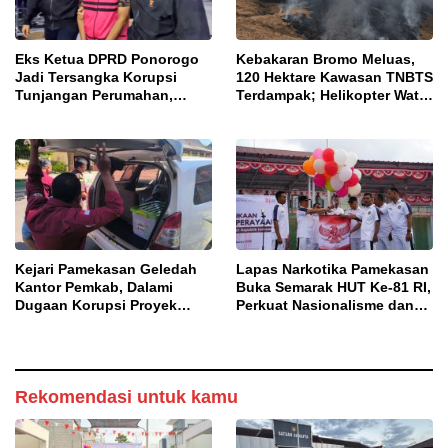
Eks Ketua DPRD Ponorogo
Kebakaran Bromo Meluas,
Jadi Tersangka Korupsi
120 Hektare Kawasan TNBTS
Tunjangan Perumahan,
Terdampak; Helikopter Water
Kejari Ungkap Dugaan
Bombing Disiagakan
Intervensi Kajian KJPP
Kejari Pamekasan Geledah
Lapas Narkotika Pamekasan
Kantor Pemkab, Dalami
Buka Semarak HUT Ke-81 RI,
Dugaan Korupsi Proyek
Perkuat Nasionalisme dan
Jalan Bulangan Barat
Sportivitas Warga Binaan
Rekomendasi untuk kamu