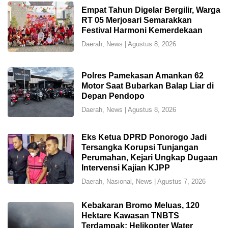
Empat Tahun Digelar Bergilir, Warga
RT 05 Merjosari Semarakkan
Festival Harmoni Kemerdekaan
Daerah
,
News
|
Agustus 8, 2026
Polres Pamekasan Amankan 62
Motor Saat Bubarkan Balap Liar di
Depan Pendopo
Daerah
,
News
|
Agustus 8, 2026
Eks Ketua DPRD Ponorogo Jadi
Tersangka Korupsi Tunjangan
Perumahan, Kejari Ungkap Dugaan
Intervensi Kajian KJPP
Daerah
,
Nasional
,
News
|
Agustus 7, 2026
Kebakaran Bromo Meluas, 120
Hektare Kawasan TNBTS
Terdampak; Helikopter Water