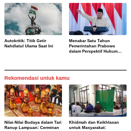
atau Masalah Sosial?
Autokritik: Titik Getir
Menakar Satu Tahun
Nahdlatul Ulama Saat Ini
Pemerintahan Prabowo
dalam Perspektif Hukum
Tata Negara
Rekomendasi untuk kamu
Nilai-Nilai Budaya dalam Tari
Khidmah dan Keikhlasan
Ranup Lampuan: Cerminan
untuk Masyarakat: