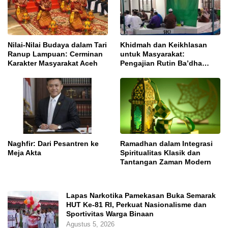
Nilai-Nilai Budaya dalam Tari
Khidmah dan Keikhlasan
Ranup Lampuan: Cerminan
untuk Masyarakat:
Karakter Masyarakat Aceh
Pengajian Rutin Ba’dha
Subuh
Naghfir: Dari Pesantren ke
Ramadhan dalam Integrasi
Meja Akta
Spiritualitas Klasik dan
Tantangan Zaman Modern
Lapas Narkotika Pamekasan Buka Semarak
HUT Ke-81 RI, Perkuat Nasionalisme dan
Sportivitas Warga Binaan
Agustus 5, 2026