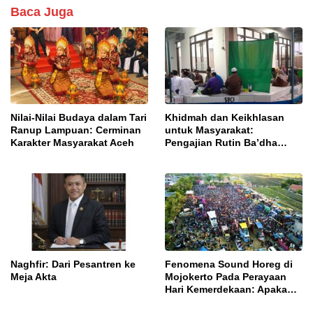
Baca Juga
Nilai-Nilai Budaya dalam Tari
Khidmah dan Keikhlasan
Ranup Lampuan: Cerminan
untuk Masyarakat:
Karakter Masyarakat Aceh
Pengajian Rutin Ba’dha
Subuh
Naghfir: Dari Pesantren ke
Fenomena Sound Horeg di
Meja Akta
Mojokerto Pada Perayaan
Hari Kemerdekaan: Apakah
Sebagai Ekspresi Budaya