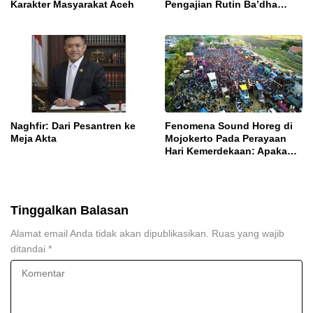
Karakter Masyarakat Aceh
Pengajian Rutin Ba’dha
Subuh
Naghfir: Dari Pesantren ke
Fenomena Sound Horeg di
Meja Akta
Mojokerto Pada Perayaan
Hari Kemerdekaan: Apakah
Sebagai Ekspresi Budaya
atau Masalah Sosial?
Tinggalkan Balasan
Alamat email Anda tidak akan dipublikasikan.
Ruas yang wajib
ditandai
*