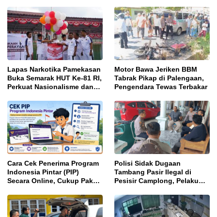
Lapas Narkotika Pamekasan
Motor Bawa Jeriken BBM
Buka Semarak HUT Ke-81 RI,
Tabrak Pikap di Palengaan,
Perkuat Nasionalisme dan
Pengendara Tewas Terbakar
Sportivitas Warga Binaan
Cara Cek Penerima Program
Polisi Sidak Dugaan
Indonesia Pintar (PIP)
Tambang Pasir Ilegal di
Secara Online, Cukup Pakai
Pesisir Camplong, Pelaku
NISN dan Tanggal Lahir
Diingatkan Ancaman Pidana