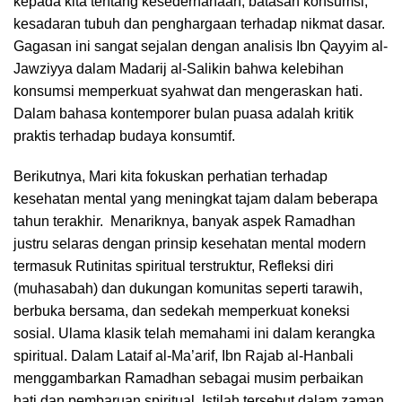
kepada kita tentang kesederhanaan, batasan konsumsi,
kesadaran tubuh dan penghargaan terhadap nikmat dasar.
Gagasan ini sangat sejalan dengan analisis Ibn Qayyim al-
Jawziyya dalam Madarij al-Salikin bahwa kelebihan
konsumsi memperkuat syahwat dan mengeraskan hati.
Dalam bahasa kontemporer bulan puasa adalah kritik
praktis terhadap budaya konsumtif.
Berikutnya, Mari kita fokuskan perhatian terhadap
kesehatan mental yang meningkat tajam dalam beberapa
tahun terakhir. Menariknya, banyak aspek Ramadhan
justru selaras dengan prinsip kesehatan mental modern
termasuk Rutinitas spiritual terstruktur, Refleksi diri
(muhasabah) dan dukungan komunitas seperti tarawih,
berbuka bersama, dan sedekah memperkuat koneksi
sosial. Ulama klasik telah memahami ini dalam kerangka
spiritual. Dalam Lataif al-Ma’arif, Ibn Rajab al-Hanbali
menggambarkan Ramadhan sebagai musim perbaikan
hati dan pembaruan spiritual. Istilah tersebut dalam zaman