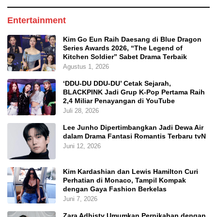
Entertainment
Kim Go Eun Raih Daesang di Blue Dragon
Series Awards 2026, “The Legend of
Kitchen Soldier” Sabet Drama Terbaik
Agustus 1, 2026
‘DDU-DU DDU-DU’ Cetak Sejarah,
BLACKPINK Jadi Grup K-Pop Pertama Raih
2,4 Miliar Penayangan di YouTube
Juli 28, 2026
Lee Junho Dipertimbangkan Jadi Dewa Air
dalam Drama Fantasi Romantis Terbaru tvN
Juni 12, 2026
Kim Kardashian dan Lewis Hamilton Curi
Perhatian di Monaco, Tampil Kompak
dengan Gaya Fashion Berkelas
Juni 7, 2026
Zara Adhisty Umumkan Pernikahan dengan