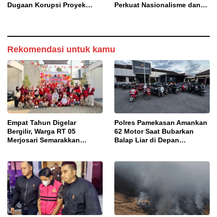
Dugaan Korupsi Proyek
Perkuat Nasionalisme dan
Jalan Bulangan Barat
Sportivitas Warga Binaan
Rekomendasi untuk kamu
Empat Tahun Digelar
Polres Pamekasan Amankan
Bergilir, Warga RT 05
62 Motor Saat Bubarkan
Merjosari Semarakkan
Balap Liar di Depan
Festival Harmoni
Pendopo
Kemerdekaan