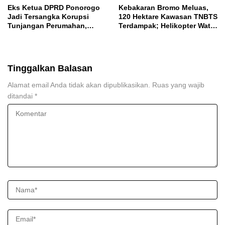
Eks Ketua DPRD Ponorogo
Kebakaran Bromo Meluas,
Jadi Tersangka Korupsi
120 Hektare Kawasan TNBTS
Tunjangan Perumahan,
Terdampak; Helikopter Water
Kejari Ungkap Dugaan
Bombing Disiagakan
Intervensi Kajian KJPP
Tinggalkan Balasan
Alamat email Anda tidak akan dipublikasikan.
Ruas yang wajib
ditandai
*