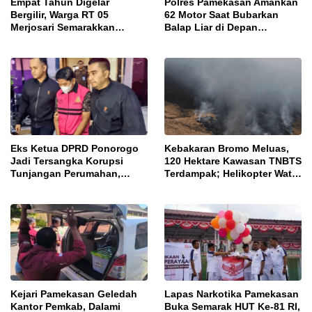
Empat Tahun Digelar
Polres Pamekasan Amankan
Bergilir, Warga RT 05
62 Motor Saat Bubarkan
Merjosari Semarakkan
Balap Liar di Depan
Festival Harmoni
Pendopo
Kemerdekaan
Eks Ketua DPRD Ponorogo
Kebakaran Bromo Meluas,
Jadi Tersangka Korupsi
120 Hektare Kawasan TNBTS
Tunjangan Perumahan,
Terdampak; Helikopter Water
Kejari Ungkap Dugaan
Bombing Disiagakan
Intervensi Kajian KJPP
Kejari Pamekasan Geledah
Lapas Narkotika Pamekasan
Kantor Pemkab, Dalami
Buka Semarak HUT Ke-81 RI,