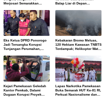
Merjosari Semarakkan
Balap Liar di Depan
Festival Harmoni
Pendopo
Kemerdekaan
Eks Ketua DPRD Ponorogo
Kebakaran Bromo Meluas,
Jadi Tersangka Korupsi
120 Hektare Kawasan TNBTS
Tunjangan Perumahan,
Terdampak; Helikopter Water
Kejari Ungkap Dugaan
Bombing Disiagakan
Intervensi Kajian KJPP
Kejari Pamekasan Geledah
Lapas Narkotika Pamekasan
Kantor Pemkab, Dalami
Buka Semarak HUT Ke-81 RI,
Dugaan Korupsi Proyek
Perkuat Nasionalisme dan
Jalan Bulangan Barat
Sportivitas Warga Binaan