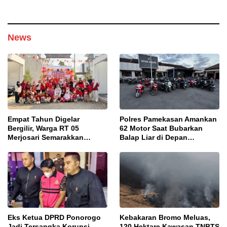
News
Empat Tahun Digelar
Polres Pamekasan Amankan
Bergilir, Warga RT 05
62 Motor Saat Bubarkan
Merjosari Semarakkan
Balap Liar di Depan
Festival Harmoni
Pendopo
Kemerdekaan
Eks Ketua DPRD Ponorogo
Kebakaran Bromo Meluas,
Jadi Tersangka Korupsi
120 Hektare Kawasan TNBTS