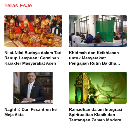
Teras EsJe
Nilai-Nilai Budaya dalam Tari
Khidmah dan Keikhlasan
Ranup Lampuan: Cerminan
untuk Masyarakat:
Karakter Masyarakat Aceh
Pengajian Rutin Ba’dha
Subuh
Naghfir: Dari Pesantren ke
Ramadhan dalam Integrasi
Meja Akta
Spiritualitas Klasik dan
Tantangan Zaman Modern