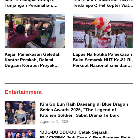
Tunjangan Perumahan,
Terdampak; Helikopter Water
Kejari Ungkap Dugaan
Bombing Disiagakan
Intervensi Kajian KJPP
Kejari Pamekasan Geledah
Lapas Narkotika Pamekasan
Kantor Pemkab, Dalami
Buka Semarak HUT Ke-81 RI,
Dugaan Korupsi Proyek
Perkuat Nasionalisme dan
Jalan Bulangan Barat
Sportivitas Warga Binaan
Entertainment
Kim Go Eun Raih Daesang di Blue Dragon
Series Awards 2026, “The Legend of
Kitchen Soldier” Sabet Drama Terbaik
Agustus 1, 2026
‘DDU-DU DDU-DU’ Cetak Sejarah,
BLACKPINK Jadi Grup K-Pop Pertama Raih