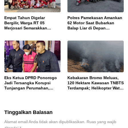
Empat Tahun Digelar
Polres Pamekasan Amankan
Bergilir, Warga RT 05
62 Motor Saat Bubarkan
Merjosari Semarakkan
Balap Liar di Depan
Festival Harmoni
Pendopo
Kemerdekaan
Eks Ketua DPRD Ponorogo
Kebakaran Bromo Meluas,
Jadi Tersangka Korupsi
120 Hektare Kawasan TNBTS
Tunjangan Perumahan,
Terdampak; Helikopter Water
Kejari Ungkap Dugaan
Bombing Disiagakan
Intervensi Kajian KJPP
Tinggalkan Balasan
Alamat email Anda tidak akan dipublikasikan.
Ruas yang wajib
ditandai
*