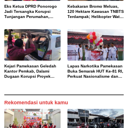
Eks Ketua DPRD Ponorogo
Kebakaran Bromo Meluas,
Jadi Tersangka Korupsi
120 Hektare Kawasan TNBTS
Tunjangan Perumahan,
Terdampak; Helikopter Water
Kejari Ungkap Dugaan
Bombing Disiagakan
Intervensi Kajian KJPP
Kejari Pamekasan Geledah
Lapas Narkotika Pamekasan
Kantor Pemkab, Dalami
Buka Semarak HUT Ke-81 RI,
Dugaan Korupsi Proyek
Perkuat Nasionalisme dan
Jalan Bulangan Barat
Sportivitas Warga Binaan
Rekomendasi untuk kamu