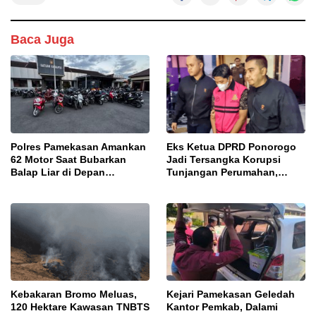
Baca Juga
Polres Pamekasan Amankan
Eks Ketua DPRD Ponorogo
62 Motor Saat Bubarkan
Jadi Tersangka Korupsi
Balap Liar di Depan
Tunjangan Perumahan,
Pendopo
Kejari Ungkap Dugaan
Intervensi Kajian KJPP
Kebakaran Bromo Meluas,
Kejari Pamekasan Geledah
120 Hektare Kawasan TNBTS
Kantor Pemkab, Dalami