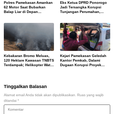
Polres Pamekasan Amankan
Eks Ketua DPRD Ponorogo
62 Motor Saat Bubarkan
Jadi Tersangka Korupsi
Balap Liar di Depan
Tunjangan Perumahan,
Pendopo
Kejari Ungkap Dugaan
Intervensi Kajian KJPP
Kebakaran Bromo Meluas,
Kejari Pamekasan Geledah
120 Hektare Kawasan TNBTS
Kantor Pemkab, Dalami
Terdampak; Helikopter Water
Dugaan Korupsi Proyek
Bombing Disiagakan
Jalan Bulangan Barat
Tinggalkan Balasan
Alamat email Anda tidak akan dipublikasikan.
Ruas yang wajib
ditandai
*