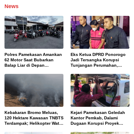
News
Polres Pamekasan Amankan
Eks Ketua DPRD Ponorogo
62 Motor Saat Bubarkan
Jadi Tersangka Korupsi
Balap Liar di Depan
Tunjangan Perumahan,
Pendopo
Kejari Ungkap Dugaan
Intervensi Kajian KJPP
Kebakaran Bromo Meluas,
Kejari Pamekasan Geledah
120 Hektare Kawasan TNBTS
Kantor Pemkab, Dalami
Terdampak; Helikopter Water
Dugaan Korupsi Proyek
Bombing Disiagakan
Jalan Bulangan Barat