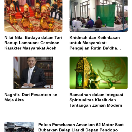
Nilai-Nilai Budaya dalam Tari
Khidmah dan Keikhlasan
Ranup Lampuan: Cerminan
untuk Masyarakat:
Karakter Masyarakat Aceh
Pengajian Rutin Ba’dha
Subuh
Naghfir: Dari Pesantren ke
Ramadhan dalam Integrasi
Meja Akta
Spiritualitas Klasik dan
Tantangan Zaman Modern
Polres Pamekasan Amankan 62 Motor Saat
Bubarkan Balap Liar di Depan Pendopo