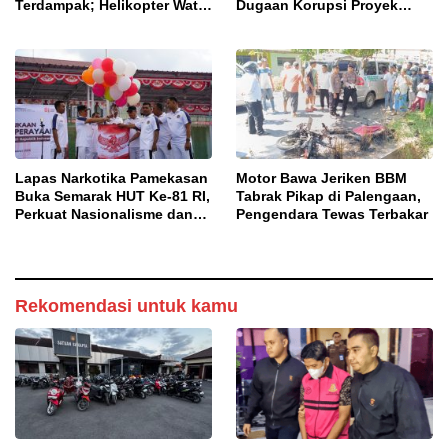
Terdampak; Helikopter Water
Dugaan Korupsi Proyek
Bombing Disiagakan
Jalan Bulangan Barat
Lapas Narkotika Pamekasan
Motor Bawa Jeriken BBM
Buka Semarak HUT Ke-81 RI,
Tabrak Pikap di Palengaan,
Perkuat Nasionalisme dan
Pengendara Tewas Terbakar
Sportivitas Warga Binaan
Rekomendasi untuk kamu