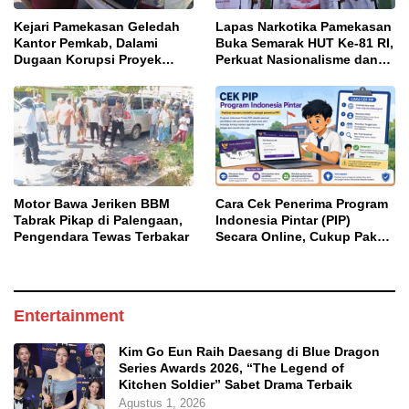
Kejari Pamekasan Geledah
Lapas Narkotika Pamekasan
Kantor Pemkab, Dalami
Buka Semarak HUT Ke-81 RI,
Dugaan Korupsi Proyek
Perkuat Nasionalisme dan
Jalan Bulangan Barat
Sportivitas Warga Binaan
Motor Bawa Jeriken BBM
Cara Cek Penerima Program
Tabrak Pikap di Palengaan,
Indonesia Pintar (PIP)
Pengendara Tewas Terbakar
Secara Online, Cukup Pakai
NISN dan Tanggal Lahir
Entertainment
Kim Go Eun Raih Daesang di Blue Dragon
Series Awards 2026, “The Legend of
Kitchen Soldier” Sabet Drama Terbaik
Agustus 1, 2026