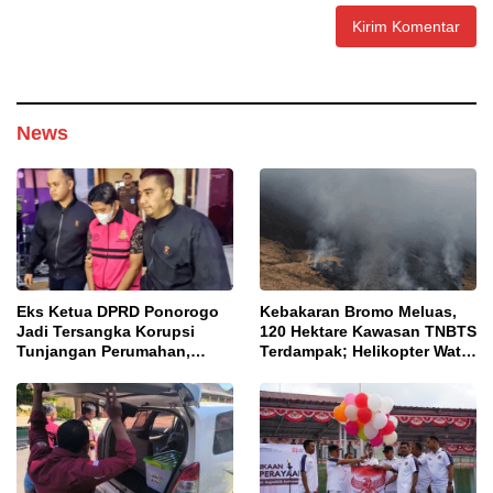
News
Eks Ketua DPRD Ponorogo
Kebakaran Bromo Meluas,
Jadi Tersangka Korupsi
120 Hektare Kawasan TNBTS
Tunjangan Perumahan,
Terdampak; Helikopter Water
Kejari Ungkap Dugaan
Bombing Disiagakan
Intervensi Kajian KJPP