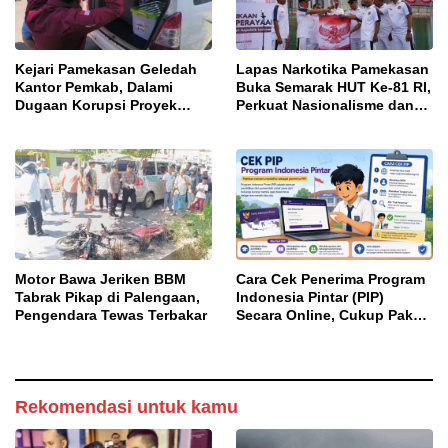
Kejari Pamekasan Geledah
Lapas Narkotika Pamekasan
Kantor Pemkab, Dalami
Buka Semarak HUT Ke-81 RI,
Dugaan Korupsi Proyek
Perkuat Nasionalisme dan
Jalan Bulangan Barat
Sportivitas Warga Binaan
Motor Bawa Jeriken BBM
Cara Cek Penerima Program
Tabrak Pikap di Palengaan,
Indonesia Pintar (PIP)
Pengendara Tewas Terbakar
Secara Online, Cukup Pakai
NISN dan Tanggal Lahir
Rekomendasi untuk kamu