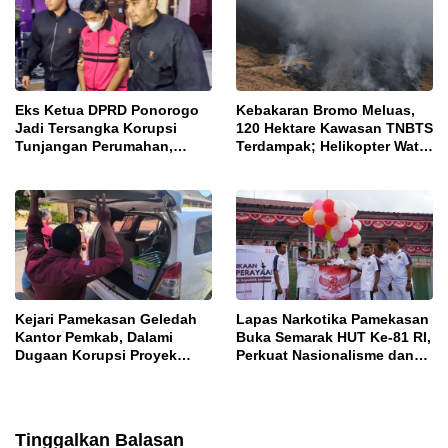
Eks Ketua DPRD Ponorogo
Kebakaran Bromo Meluas,
Jadi Tersangka Korupsi
120 Hektare Kawasan TNBTS
Tunjangan Perumahan,
Terdampak; Helikopter Water
Kejari Ungkap Dugaan
Bombing Disiagakan
Intervensi Kajian KJPP
Kejari Pamekasan Geledah
Lapas Narkotika Pamekasan
Kantor Pemkab, Dalami
Buka Semarak HUT Ke-81 RI,
Dugaan Korupsi Proyek
Perkuat Nasionalisme dan
Jalan Bulangan Barat
Sportivitas Warga Binaan
Tinggalkan Balasan