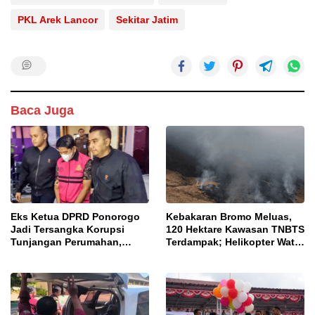
PKL Arek Lancor
Sekitar Jatim
Baca Juga
Eks Ketua DPRD Ponorogo
Kebakaran Bromo Meluas,
Jadi Tersangka Korupsi
120 Hektare Kawasan TNBTS
Tunjangan Perumahan,
Terdampak; Helikopter Water
Kejari Ungkap Dugaan
Bombing Disiagakan
Intervensi Kajian KJPP