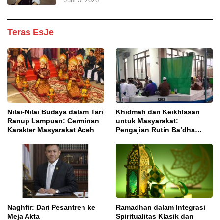
Juni 5, 2026
Teras EsJe
Nilai-Nilai Budaya dalam Tari
Khidmah dan Keikhlasan
Ranup Lampuan: Cerminan
untuk Masyarakat:
Karakter Masyarakat Aceh
Pengajian Rutin Ba’dha
Subuh
Naghfir: Dari Pesantren ke
Ramadhan dalam Integrasi
Meja Akta
Spiritualitas Klasik dan