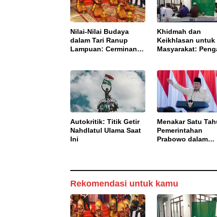
Nilai-Nilai Budaya
Khidmah dan
dalam Tari Ranup
Keikhlasan untuk
Lampuan: Cerminan
Masyarakat: Peng
Karakter Masyarakat
Rutin Ba’dha Sub
Aceh
Autokritik: Titik Getir
Menakar Satu Ta
Nahdlatul Ulama Saat
Pemerintahan
Ini
Prabowo dalam
Perspektif Hukum
Negara
Rekomendasi untuk kamu