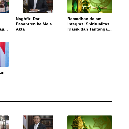
Naghfir: Dari
Ramadhan dalam
Pesantren ke Meja
Integrasi Spiritualitas
ajian
Akta
Klasik dan Tantangan
uh
Zaman Modern
hun
 Tata