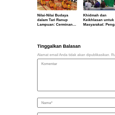
Nilai-Nilai Budaya
Khidmah dan
dalam Tari Ranup
Keikhlasan untuk
Lampuan: Cerminan
Masyarakat: Peng
Karakter Masyarakat
Rutin Ba’dha Sub
Aceh
Tinggalkan Balasan
Alamat email Anda tidak akan dipublikasikan.
Ru