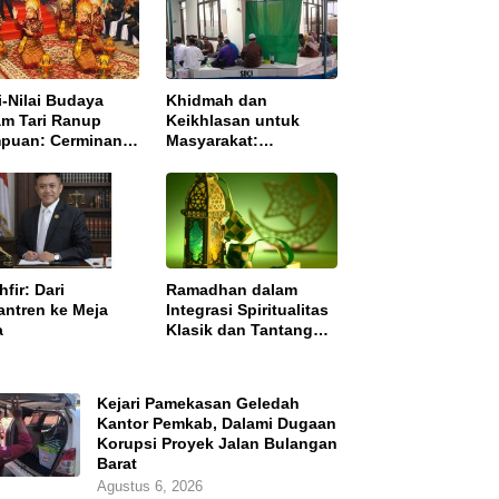
i-Nilai Budaya
Khidmah dan
am Tari Ranup
Keikhlasan untuk
puan: Cerminan
Masyarakat:
akter Masyarakat
Pengajian Rutin
h
Ba’dha Subuh
fir: Dari
Ramadhan dalam
antren ke Meja
Integrasi Spiritualitas
a
Klasik dan Tantangan
Zaman Modern
Kejari Pamekasan Geledah
Kantor Pemkab, Dalami Dugaan
Korupsi Proyek Jalan Bulangan
Barat
Agustus 6, 2026