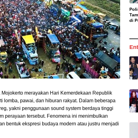
Pol
Tam
di P
Pel
Anc
Ent
a Mojokerto merayakan Hari Kemerdekaan Republik
ti lomba, pawai, dan hiburan rakyat. Dalam beberapa
reg, yakni penggunaan sound system berdaya tinggi
lam perayaan tersebut. Fenomena ini menimbulkan
n bentuk ekspresi budaya modern atau justru menjadi