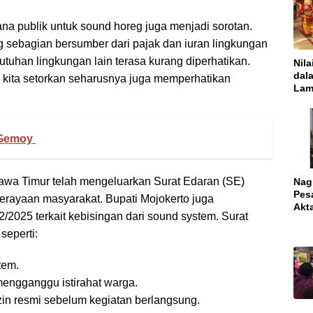
na publik untuk sound horeg juga menjadi sorotan.
 sebagian bersumber dari pajak dan iuran lingkungan
utuhan lingkungan lain terasa kurang diperhatikan.
Nila
dal
kita setorkan seharusnya juga memperhatikan
Lam
Kar
Ace
 Gemoy
Jawa Timur telah mengeluarkan Surat Edaran (SE)
Nagh
Pes
rayaan masyarakat. Bupati Mojokerto juga
Akt
2025 terkait kebisingan dari sound system. Surat
seperti:
tem.
mengganggu istirahat warga.
n resmi sebelum kegiatan berlangsung.