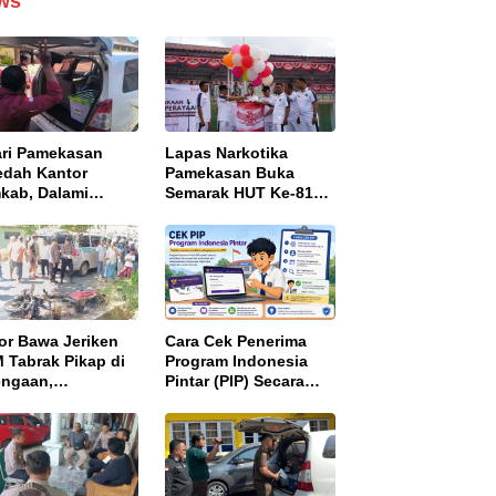
ws
ari Pamekasan
Lapas Narkotika
edah Kantor
Pamekasan Buka
kab, Dalami
Semarak HUT Ke-81
aan Korupsi
RI, Perkuat
yek Jalan
Nasionalisme dan
angan Barat
Sportivitas Warga
Binaan
or Bawa Jeriken
Cara Cek Penerima
 Tabrak Pikap di
Program Indonesia
engaan,
Pintar (PIP) Secara
gendara Tewas
Online, Cukup Pakai
bakar
NISN dan Tanggal
Lahir