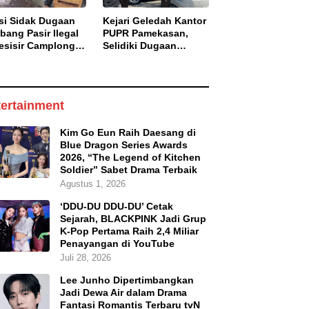
isi Sidak Dugaan
Kejari Geledah Kantor
bang Pasir Ilegal
PUPR Pamekasan,
esisir Camplong,
Selidiki Dugaan
aku Diingatkan
Korupsi Proyek Jalan
aman Pidana
DBHCHT 2025
ertainment
Kim Go Eun Raih Daesang di
Blue Dragon Series Awards
2026, “The Legend of Kitchen
Soldier” Sabet Drama Terbaik
Agustus 1, 2026
‘DDU-DU DDU-DU’ Cetak
Sejarah, BLACKPINK Jadi Grup
K-Pop Pertama Raih 2,4 Miliar
Penayangan di YouTube
Juli 28, 2026
Lee Junho Dipertimbangkan
Jadi Dewa Air dalam Drama
Fantasi Romantis Terbaru tvN