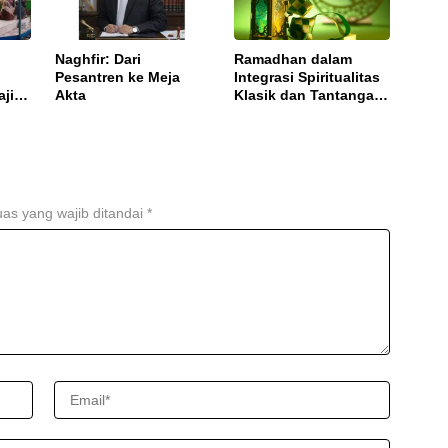
Naghfir: Dari
Ramadhan dalam
Pesantren ke Meja
Integrasi Spiritualitas
ajian
Akta
Klasik dan Tantangan
uh
Zaman Modern
as yang wajib ditandai
*