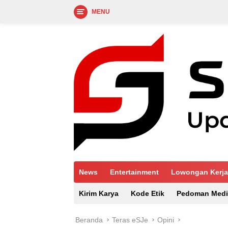
MENU
Langsung
ke
konten
News
Entertainment
Lowongan Kerja
Kirim Karya
Kode Etik
Pedoman Medi
Beranda
Teras eSJe
Opini