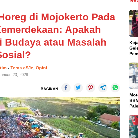
Ne
oreg di Mojokerto Pada
 Kemerdekaan: Apakah
i Budaya atau Masalah
Kej
Gel
Sosial?
Pem
Dug
Pro
atim
-
Teras eSJe
,
Opini
Bul
Januari 20, 2026
BAGIKAN
Mot
BBM
Pal
Pen
Ter