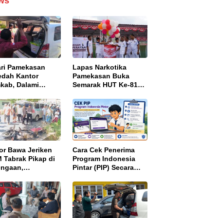
ws
ari Pamekasan
Lapas Narkotika
edah Kantor
Pamekasan Buka
kab, Dalami
Semarak HUT Ke-81
aan Korupsi
RI, Perkuat
yek Jalan
Nasionalisme dan
angan Barat
Sportivitas Warga
Binaan
or Bawa Jeriken
Cara Cek Penerima
 Tabrak Pikap di
Program Indonesia
engaan,
Pintar (PIP) Secara
gendara Tewas
Online, Cukup Pakai
bakar
NISN dan Tanggal
Lahir