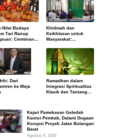
i-Nilai Budaya
Khidmah dan
am Tari Ranup
Keikhlasan untuk
puan: Cerminan
Masyarakat:
akter Masyarakat
Pengajian Rutin
h
Ba’dha Subuh
fir: Dari
Ramadhan dalam
antren ke Meja
Integrasi Spiritualitas
a
Klasik dan Tantangan
Zaman Modern
Kejari Pamekasan Geledah
Kantor Pemkab, Dalami Dugaan
Korupsi Proyek Jalan Bulangan
Barat
Agustus 6, 2026