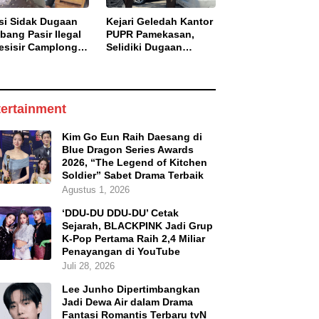
isi Sidak Dugaan
Kejari Geledah Kantor
bang Pasir Ilegal
PUPR Pamekasan,
esisir Camplong,
Selidiki Dugaan
aku Diingatkan
Korupsi Proyek Jalan
aman Pidana
DBHCHT 2025
ertainment
Kim Go Eun Raih Daesang di
Blue Dragon Series Awards
2026, “The Legend of Kitchen
Soldier” Sabet Drama Terbaik
Agustus 1, 2026
‘DDU-DU DDU-DU’ Cetak
Sejarah, BLACKPINK Jadi Grup
K-Pop Pertama Raih 2,4 Miliar
Penayangan di YouTube
Juli 28, 2026
Lee Junho Dipertimbangkan
Jadi Dewa Air dalam Drama
Fantasi Romantis Terbaru tvN