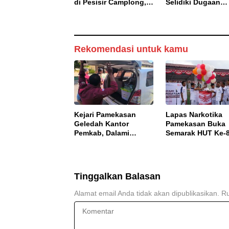
di Pesisir Camplong,
Selidiki Dugaan
Pelaku Diingatkan
Korupsi Proyek J
Ancaman Pidana
DBHCHT 2025
Rekomendasi untuk kamu
Kejari Pamekasan
Lapas Narkotika
Geledah Kantor
Pamekasan Buka
Pemkab, Dalami
Semarak HUT Ke-
Dugaan Korupsi
RI, Perkuat
Proyek Jalan
Nasionalisme dan
Bulangan Barat
Sportivitas Warga
Binaan
Tinggalkan Balasan
Alamat email Anda tidak akan dipublikasikan.
Ru