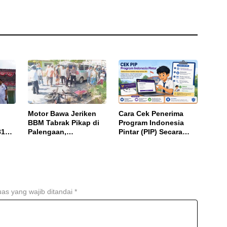
alan
Motor Bawa Jeriken
Cara Cek Penerima
BBM Tabrak Pikap di
Program Indonesia
81
Palengaan,
Pintar (PIP) Secara
Pengendara Tewas
Online, Cukup Pakai
Terbakar
NISN dan Tanggal
Lahir
as yang wajib ditandai
*