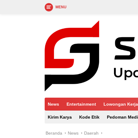
MENU
Langsung
ke
konten
News
Entertainment
Lowongan Kerja
Kirim Karya
Kode Etik
Pedoman Medi
Beranda
News
Daerah