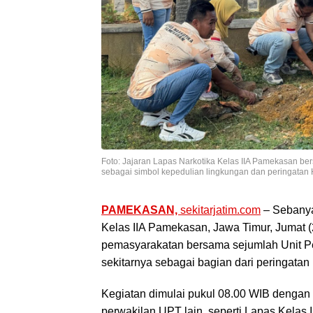
Foto: Jajaran Lapas Narkotika Kelas IIA Pamekasan b
sebagai simbol kepedulian lingkungan dan peringatan
PAMEKASAN,
sekitarjatim.com
– Sebanya
Kelas IIA Pamekasan, Jawa Timur, Jumat (
pemasyarakatan bersama sejumlah Unit P
sekitarnya sebagai bagian dari peringat
Kegiatan dimulai pukul 08.00 WIB dengan 
perwakilan UPT lain, seperti Lapas Kelas