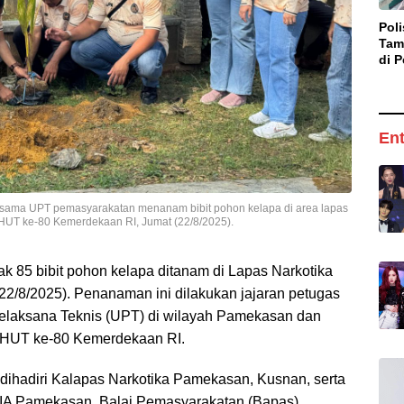
Pol
Tam
di P
Pel
Anc
Ent
ersama UPT pemasyarakatan menanam bibit pohon kelapa di area lapas
 HUT ke-80 Kemerdekaan RI, Jumat (22/8/2025).
k 85 bibit pohon kelapa ditanam di Lapas Narkotika
22/8/2025). Penanaman ini dilakukan jajaran petugas
elaksana Teknis (UPT) di wilayah Pamekasan dan
an HUT ke-80 Kemerdekaan RI.
dihadiri Kalapas Narkotika Pamekasan, Kusnan, serta
 IIA Pamekasan, Balai Pemasyarakatan (Bapas)