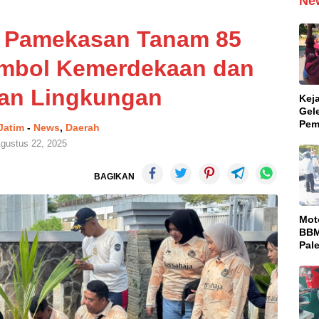
Ne
a Pamekasan Tanam 85
imbol Kemerdekaan dan
an Lingkungan
Kej
Gel
Pem
 Jatim
-
News
,
Daerah
Dug
gustus 22, 2025
Pro
Bul
BAGIKAN
Mot
BBM
Pal
Pen
Ter