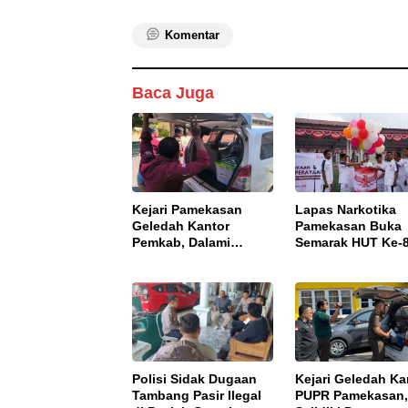
Komentar
Baca Juga
Kejari Pamekasan
Lapas Narkotika
Geledah Kantor
Pamekasan Buka
Pemkab, Dalami
Semarak HUT Ke-
Dugaan Korupsi
RI, Perkuat
Proyek Jalan
Nasionalisme dan
Bulangan Barat
Sportivitas Warga
Binaan
Polisi Sidak Dugaan
Kejari Geledah Ka
Tambang Pasir Ilegal
PUPR Pamekasan