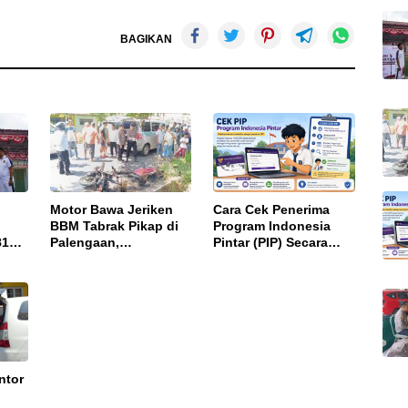
BAGIKAN
Motor Bawa Jeriken
Cara Cek Penerima
BBM Tabrak Pikap di
Program Indonesia
81
Palengaan,
Pintar (PIP) Secara
Pengendara Tewas
Online, Cukup Pakai
Terbakar
NISN dan Tanggal
Lahir
ntor
,