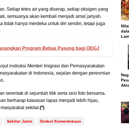
 Setiap tetes air yang diserap, setiap oksigen yang
ati, semuanya akan kembali menjadi amal jariyah.
a tidak hanya merdeka untuk diri sendiri, tetapi juga
Nila
.
dal
Lam
Kar
Ace
nangkan Program Bebas Pasung bagi ODGJ
jut instruksi Menteri Imigrasi dan Pemasyarakatan
masyarakatan di Indonesia, sejalan dengan peresmian
Nagh
Pes
n.
Akt
serentak di sejumlah titik serta sesi foto bersama.
an berharap kawasan lapas menjadi lebih hijau,
 masyarakat sekitar.
(*)
Sekitar Jatim
Simbol Kemerdekaan