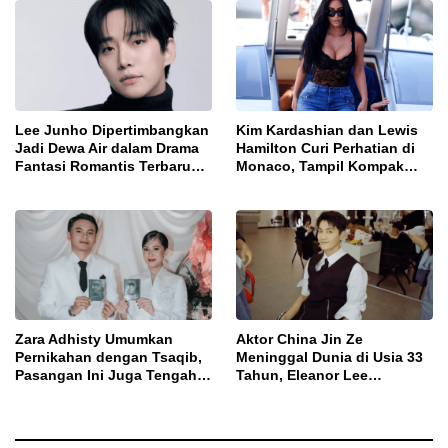
Lee Junho Dipertimbangkan
Kim Kardashian dan Lewis
Jadi Dewa Air dalam Drama
Hamilton Curi Perhatian di
Fantasi Romantis Terbaru
Monaco, Tampil Kompak
tvN
dengan Gaya Fashion
Berkelas
Zara Adhisty Umumkan
Aktor China Jin Ze
Pernikahan dengan Tsaqib,
Meninggal Dunia di Usia 33
Pasangan Ini Juga Tengah
Tahun, Eleanor Lee
Menanti Buah Hati
Sampaikan Duka Mendalam