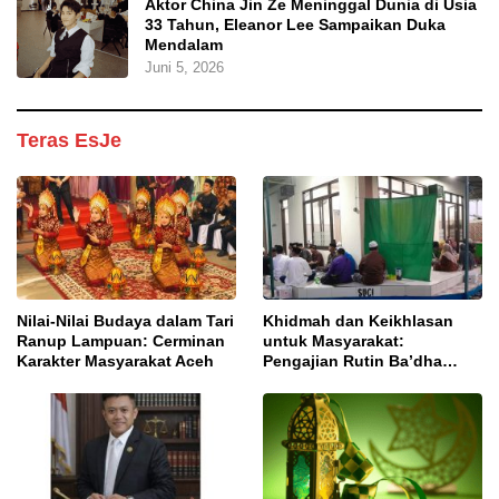
Aktor China Jin Ze Meninggal Dunia di Usia
33 Tahun, Eleanor Lee Sampaikan Duka
Mendalam
Juni 5, 2026
Teras EsJe
Nilai-Nilai Budaya dalam Tari
Khidmah dan Keikhlasan
Ranup Lampuan: Cerminan
untuk Masyarakat:
Karakter Masyarakat Aceh
Pengajian Rutin Ba’dha
Subuh