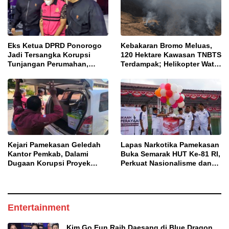
Eks Ketua DPRD Ponorogo
Kebakaran Bromo Meluas,
Jadi Tersangka Korupsi
120 Hektare Kawasan TNBTS
Tunjangan Perumahan,
Terdampak; Helikopter Water
Kejari Ungkap Dugaan
Bombing Disiagakan
Intervensi Kajian KJPP
Kejari Pamekasan Geledah
Lapas Narkotika Pamekasan
Kantor Pemkab, Dalami
Buka Semarak HUT Ke-81 RI,
Dugaan Korupsi Proyek
Perkuat Nasionalisme dan
Jalan Bulangan Barat
Sportivitas Warga Binaan
Entertainment
Kim Go Eun Raih Daesang di Blue Dragon