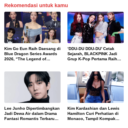
Rekomendasi untuk kamu
Kim Go Eun Raih Daesang di
‘DDU-DU DDU-DU’ Cetak
Blue Dragon Series Awards
Sejarah, BLACKPINK Jadi
2026, “The Legend of
Grup K-Pop Pertama Raih
Kitchen Soldier” Sabet
2,4 Miliar Penayangan di
Drama Terbaik
YouTube
Lee Junho Dipertimbangkan
Kim Kardashian dan Lewis
Jadi Dewa Air dalam Drama
Hamilton Curi Perhatian di
Fantasi Romantis Terbaru
Monaco, Tampil Kompak
tvN
dengan Gaya Fashion