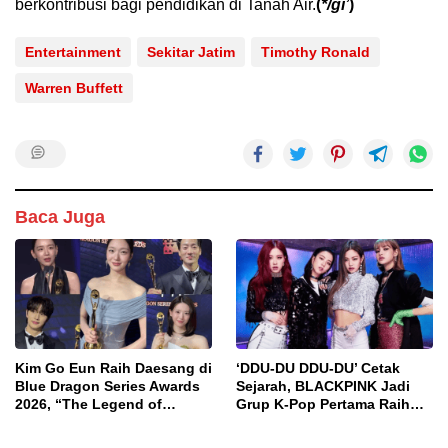
berkontribusi bagi pendidikan di Tanah Air.
(
*/gi’
)
Entertainment
Sekitar Jatim
Timothy Ronald
Warren Buffett
Baca Juga
Kim Go Eun Raih Daesang di
‘DDU-DU DDU-DU’ Cetak
Blue Dragon Series Awards
Sejarah, BLACKPINK Jadi
2026, “The Legend of
Grup K-Pop Pertama Raih
Kitchen Soldier” Sabet
2,4 Miliar Penayangan di
Drama Terbaik
YouTube