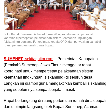
Foto: Bupati Sumenep Achmad Fauzi Wongsojudo memimpin rapat
koordinasi percepatan pelaksanaan sistem keamanan lingkungan
(siskamling) bersama Forkopimda, kepala OPD, dan perwakilan camat di
ruang pertemuan rumah dinas bupati.
SUMENEP,
sekitarjatim.com
– Pemerintah Kabupaten
(Pemkab) Sumenep, Jawa Timur, menggelar rapat
koordinasi untuk mempercepat pelaksanaan sistem
keamanan lingkungan (siskamling) di seluruh desa.
Langkah ini diambil guna mengaktifkan kembali siskamling
yang sebelumnya sempat berjalan masif.
Rapat berlangsung di ruang pertemuan rumah dinas bupati
dan dipimpin langsung oleh Bupati Sumenep, Achmad