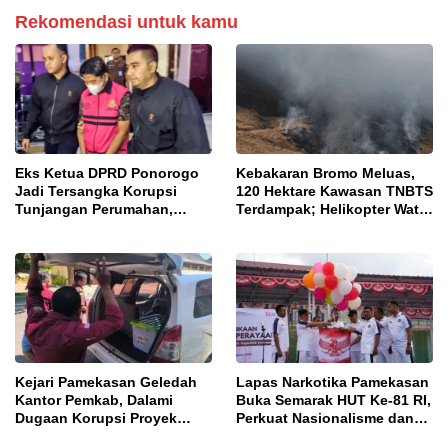
Rekomendasi untuk kamu
Eks Ketua DPRD Ponorogo
Kebakaran Bromo Meluas,
Jadi Tersangka Korupsi
120 Hektare Kawasan TNBTS
Tunjangan Perumahan,
Terdampak; Helikopter Water
Kejari Ungkap Dugaan
Bombing Disiagakan
Intervensi Kajian KJPP
Kejari Pamekasan Geledah
Lapas Narkotika Pamekasan
Kantor Pemkab, Dalami
Buka Semarak HUT Ke-81 RI,
Dugaan Korupsi Proyek
Perkuat Nasionalisme dan
Jalan Bulangan Barat
Sportivitas Warga Binaan