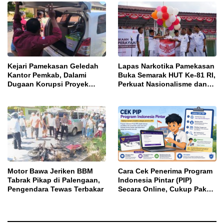
Kejari Pamekasan Geledah
Lapas Narkotika Pamekasan
Kantor Pemkab, Dalami
Buka Semarak HUT Ke-81 RI,
Dugaan Korupsi Proyek
Perkuat Nasionalisme dan
Jalan Bulangan Barat
Sportivitas Warga Binaan
Motor Bawa Jeriken BBM
Cara Cek Penerima Program
Tabrak Pikap di Palengaan,
Indonesia Pintar (PIP)
Pengendara Tewas Terbakar
Secara Online, Cukup Pakai
NISN dan Tanggal Lahir