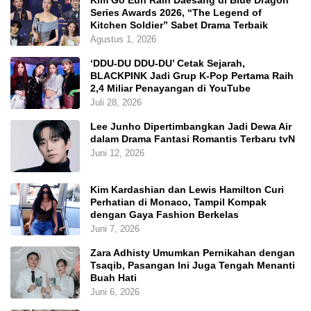
Kim Go Eun Raih Daesang di Blue Dragon
Series Awards 2026, “The Legend of
Kitchen Soldier” Sabet Drama Terbaik
Agustus 1, 2026
‘DDU-DU DDU-DU’ Cetak Sejarah,
BLACKPINK Jadi Grup K-Pop Pertama Raih
2,4 Miliar Penayangan di YouTube
Juli 28, 2026
Lee Junho Dipertimbangkan Jadi Dewa Air
dalam Drama Fantasi Romantis Terbaru tvN
Juni 12, 2026
Kim Kardashian dan Lewis Hamilton Curi
Perhatian di Monaco, Tampil Kompak
dengan Gaya Fashion Berkelas
Juni 7, 2026
Zara Adhisty Umumkan Pernikahan dengan
Tsaqib, Pasangan Ini Juga Tengah Menanti
Buah Hati
Juni 6, 2026