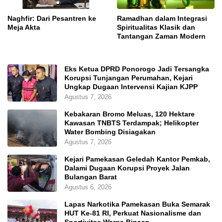
Naghfir: Dari Pesantren ke
Ramadhan dalam Integrasi
Meja Akta
Spiritualitas Klasik dan
Tantangan Zaman Modern
Eks Ketua DPRD Ponorogo Jadi Tersangka
Korupsi Tunjangan Perumahan, Kejari
Ungkap Dugaan Intervensi Kajian KJPP
Agustus 7, 2026
Kebakaran Bromo Meluas, 120 Hektare
Kawasan TNBTS Terdampak; Helikopter
Water Bombing Disiagakan
Agustus 7, 2026
Kejari Pamekasan Geledah Kantor Pemkab,
Dalami Dugaan Korupsi Proyek Jalan
Bulangan Barat
Agustus 6, 2026
Lapas Narkotika Pamekasan Buka Semarak
HUT Ke-81 RI, Perkuat Nasionalisme dan
Sportivitas Warga Binaan