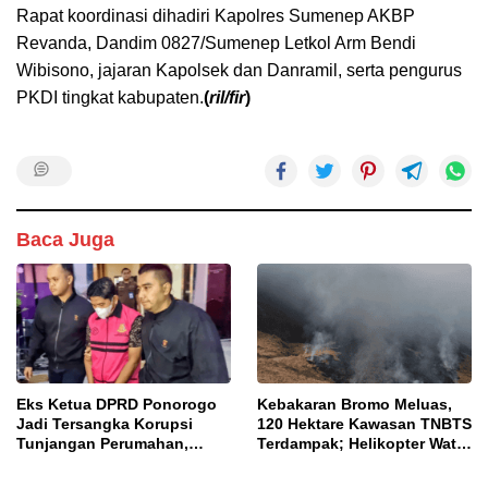
Rapat koordinasi dihadiri Kapolres Sumenep AKBP
Revanda, Dandim 0827/Sumenep Letkol Arm Bendi
Wibisono, jajaran Kapolsek dan Danramil, serta pengurus
PKDI tingkat kabupaten.
(
ril/fir
)
Baca Juga
Eks Ketua DPRD Ponorogo
Kebakaran Bromo Meluas,
Jadi Tersangka Korupsi
120 Hektare Kawasan TNBTS
Tunjangan Perumahan,
Terdampak; Helikopter Water
Kejari Ungkap Dugaan
Bombing Disiagakan
Intervensi Kajian KJPP