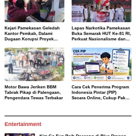
Kejari Pamekasan Geledah
Lapas Narkotika Pamekasan
Kantor Pemkab, Dalami
Buka Semarak HUT Ke-81 RI,
Dugaan Korupsi Proyek
Perkuat Nasionalisme dan
Jalan Bulangan Barat
Sportivitas Warga Binaan
Motor Bawa Jeriken BBM
Cara Cek Penerima Program
Tabrak Pikap di Palengaan,
Indonesia Pintar (PIP)
Pengendara Tewas Terbakar
Secara Online, Cukup Pakai
NISN dan Tanggal Lahir
Entertainment