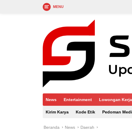
MENU
Langsung
ke
konten
News
Entertainment
Lowongan Kerja
Kirim Karya
Kode Etik
Pedoman Medi
Beranda
News
Daerah