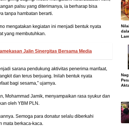
tangan palsu yang diterimanya, ia berharap bisa
a tanpa hambatan berarti.
Nila
 mengatakan kegiatan ini menjadi bentuk nyata
dal
kat yang membutuhkan.
Lam
Kar
Ace
 Pamekasan Jalin Sinergitas Bersama Media
enjadi sarana pendukung aktivitas penerima manfaat,
Nagh
ngkit dan terus berjuang. Inilah bentuk nyata
Pes
at bagi sesama,” ujarnya.
Akt
tuan, Mohammad Jamik, menyampaikan rasa syukur dan
rikan oleh YBM PLN.
annya. Semoga para donatur selalu diberkahi
an mata berkaca-kaca.