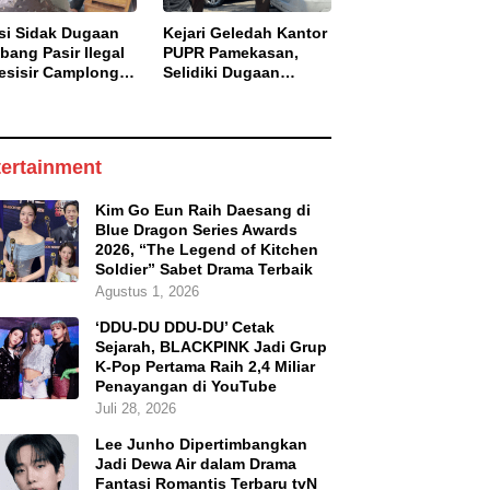
isi Sidak Dugaan
Kejari Geledah Kantor
bang Pasir Ilegal
PUPR Pamekasan,
esisir Camplong,
Selidiki Dugaan
aku Diingatkan
Korupsi Proyek Jalan
aman Pidana
DBHCHT 2025
ertainment
Kim Go Eun Raih Daesang di
Blue Dragon Series Awards
2026, “The Legend of Kitchen
Soldier” Sabet Drama Terbaik
Agustus 1, 2026
‘DDU-DU DDU-DU’ Cetak
Sejarah, BLACKPINK Jadi Grup
K-Pop Pertama Raih 2,4 Miliar
Penayangan di YouTube
Juli 28, 2026
Lee Junho Dipertimbangkan
Jadi Dewa Air dalam Drama
Fantasi Romantis Terbaru tvN