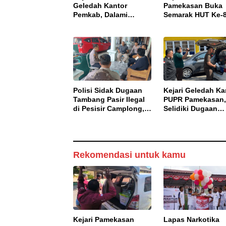
Geledah Kantor
Pamekasan Buka
Pemkab, Dalami
Semarak HUT Ke-
Dugaan Korupsi
RI, Perkuat
Proyek Jalan
Nasionalisme dan
Bulangan Barat
Sportivitas Warga
Binaan
Polisi Sidak Dugaan
Kejari Geledah Ka
Tambang Pasir Ilegal
PUPR Pamekasan
di Pesisir Camplong,
Selidiki Dugaan
Pelaku Diingatkan
Korupsi Proyek J
Ancaman Pidana
DBHCHT 2025
Rekomendasi untuk kamu
Kejari Pamekasan
Lapas Narkotika