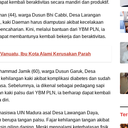
at kembali beraktivitas secara mandiri dan produktif.
man (44), warga Dusun Bhi Cabbi, Desa Larangan
, kaki Daeman harus diamputasi akibat kecelakaan
ncaharian. Kini, melalui bantuan dari YBM PLN, ia
pat membantunya kembali bekerja dan beraktivitas.
Vanuatu, Ibu Kota Alami Kerusakan Parah
ohammad Jamik (60), warga Dusun Garuk, Desa
ehilangan kaki akibat komplikasi diabetes dan sudah
biasa. Sebelumnya, ia dikenal sebagai pedagang sapi
uan kaki palsu dari YBM PLN, ia berharap dapat kembali
diri.
mahasiswa UIN Madura asal Desa Lawangan Daya,
Ter
erupa tangan palsu. Fajar kehilangan tangan akibat
n giling daging. Meski mengalami keterbatasan fisik,