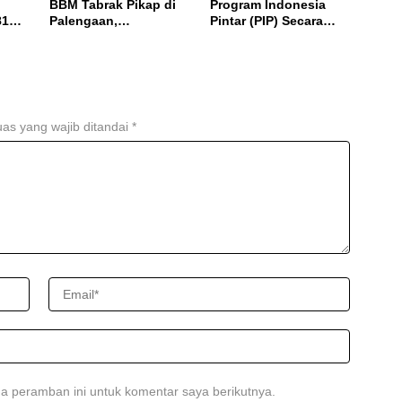
BBM Tabrak Pikap di
Program Indonesia
81
Palengaan,
Pintar (PIP) Secara
Pengendara Tewas
Online, Cukup Pakai
Terbakar
NISN dan Tanggal
Lahir
as yang wajib ditandai
*
a peramban ini untuk komentar saya berikutnya.