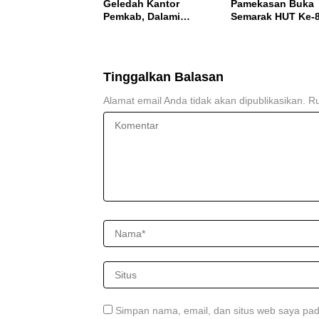
Geledah Kantor
Pamekasan Buka
Pemkab, Dalami
Semarak HUT Ke-
Dugaan Korupsi
RI, Perkuat
Proyek Jalan
Nasionalisme dan
Bulangan Barat
Sportivitas Warga
Binaan
Tinggalkan Balasan
Alamat email Anda tidak akan dipublikasikan.
Ru
Simpan nama, email, dan situs web saya pad