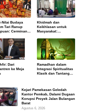
i-Nilai Budaya
Khidmah dan
am Tari Ranup
Keikhlasan untuk
puan: Cerminan
Masyarakat:
akter Masyarakat
Pengajian Rutin
h
Ba’dha Subuh
fir: Dari
Ramadhan dalam
antren ke Meja
Integrasi Spiritualitas
a
Klasik dan Tantangan
Zaman Modern
Kejari Pamekasan Geledah
Kantor Pemkab, Dalami Dugaan
Korupsi Proyek Jalan Bulangan
Barat
Agustus 6, 2026