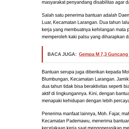
masyarakat penyandang disabilitas agar dap
Salah satu penerima bantuan adalah Dae
Luar, Kecamatan Larangan. Dua tahun lalu
kerja yang membuatnya kehilangan mata pe
memperoleh kaki palsu yang diharapkan da
BACA JUGA:
Gempa M 7,3 Guncang 
Bantuan serupa juga diberikan kepada M
Blumbungan, Kecamatan Larangan. Jamik k
dua tahun tidak bisa beraktivitas seperti 
aktif di lingkungannya. Kini, dengan bant
menapaki kehidupan dengan lebih percaya 
Penerima manfaat lainnya, Moh. Fajar, 
Kecamatan Pademawu, menerima bantuan b
kecelakaan kerja saat mengoperasikan mesi