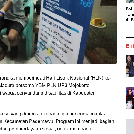
Pol
Tam
di P
Pel
Anc
Ent
angka memperingati Hari Listrik Nasional (HLN) ke-
 Madura bersama YBM PLN UP3 Mojokerto
i warga penyandang disabilitas di Kabupaten
palsu yang diberikan kepada tiga penerima manfaat
an Kecamatan Pademawu. Program ini menjadi bagian
 dan pemberdayaan sosial, untuk membantu