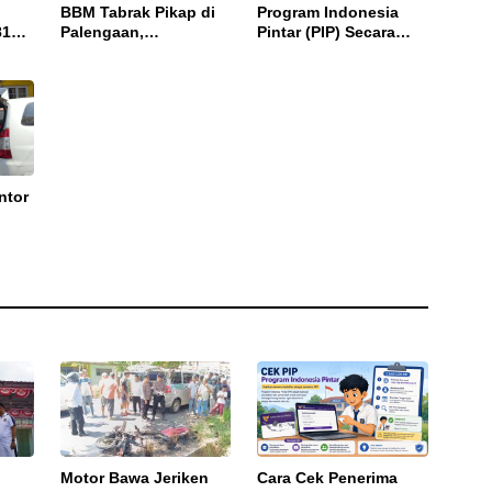
BBM Tabrak Pikap di
Program Indonesia
81
Palengaan,
Pintar (PIP) Secara
Pengendara Tewas
Online, Cukup Pakai
Terbakar
NISN dan Tanggal
Lahir
ntor
,
alan
Motor Bawa Jeriken
Cara Cek Penerima