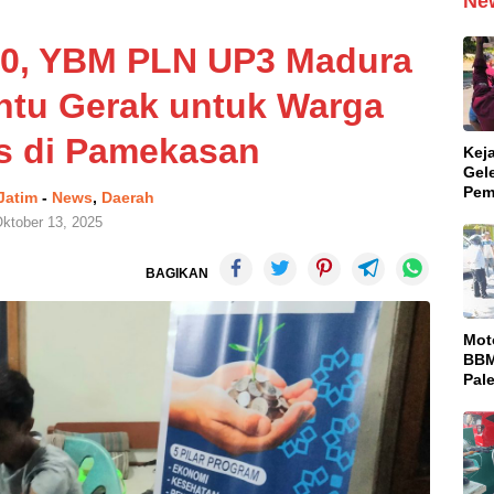
Ne
-80, YBM PLN UP3 Madura
antu Gerak untuk Warga
as di Pamekasan
Kej
Gel
Pem
 Jatim
-
News
,
Daerah
Dug
ktober 13, 2025
Pro
Bul
BAGIKAN
Mot
BBM
Pal
Pen
Ter