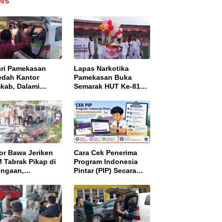
ws
ari Pamekasan
Lapas Narkotika
edah Kantor
Pamekasan Buka
kab, Dalami
Semarak HUT Ke-81
aan Korupsi
RI, Perkuat
yek Jalan
Nasionalisme dan
angan Barat
Sportivitas Warga
Binaan
or Bawa Jeriken
Cara Cek Penerima
 Tabrak Pikap di
Program Indonesia
engaan,
Pintar (PIP) Secara
gendara Tewas
Online, Cukup Pakai
bakar
NISN dan Tanggal
Lahir