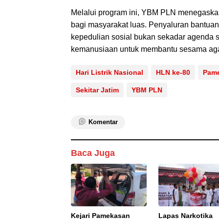
Melalui program ini, YBM PLN menegaska
bagi masyarakat luas. Penyaluran bantuan
kepedulian sosial bukan sekadar agenda s
kemanusiaan untuk membantu sesama agar 
Hari Listrik Nasional
HLN ke-80
Pam
Sekitar Jatim
YBM PLN
Komentar
Baca Juga
Kejari Pamekasan
Lapas Narkotika