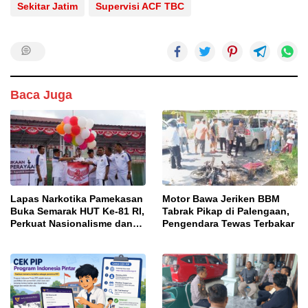
Sekitar Jatim
Supervisi ACF TBC
Baca Juga
Lapas Narkotika Pamekasan
Motor Bawa Jeriken BBM
Buka Semarak HUT Ke-81 RI,
Tabrak Pikap di Palengaan,
Perkuat Nasionalisme dan
Pengendara Tewas Terbakar
Sportivitas Warga Binaan