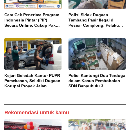
Cara Cek Penerima Program
Polisi Sidak Dugaan
Indonesia Pintar (PIP)
Tambang Pasir Ilegal di
Secara Online, Cukup Pakai
Pesisir Camplong, Pelaku
NISN dan Tanggal Lahir
Diingatkan Ancaman Pidana
Kejari Geledah Kantor PUPR
Polisi Kantongi Dua Terduga
Pamekasan, Selidiki Dugaan
dalam Kasus Pembobolan
Korupsi Proyek Jalan
SDN Banyubulu 3
DBHCHT 2025
Rekomendasi untuk kamu