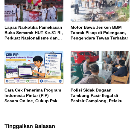
Lapas Narkotika Pamekasan
Motor Bawa Jeriken BBM
Buka Semarak HUT Ke-81 RI,
Tabrak Pikap di Palengaan,
Perkuat Nasionalisme dan
Pengendara Tewas Terbakar
Sportivitas Warga Binaan
Cara Cek Penerima Program
Polisi Sidak Dugaan
Indonesia Pintar (PIP)
Tambang Pasir Ilegal di
Secara Online, Cukup Pakai
Pesisir Camplong, Pelaku
NISN dan Tanggal Lahir
Diingatkan Ancaman Pidana
Tinggalkan Balasan