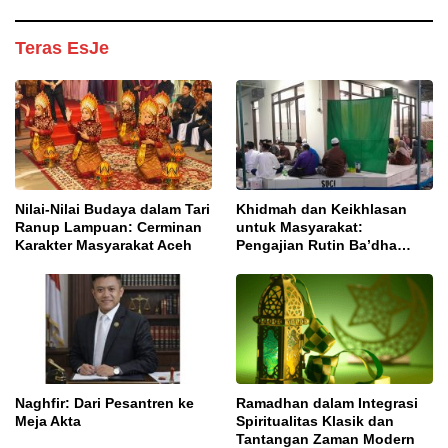
Teras EsJe
Nilai-Nilai Budaya dalam Tari
Khidmah dan Keikhlasan
Ranup Lampuan: Cerminan
untuk Masyarakat:
Karakter Masyarakat Aceh
Pengajian Rutin Ba’dha
Subuh
Naghfir: Dari Pesantren ke
Ramadhan dalam Integrasi
Meja Akta
Spiritualitas Klasik dan
Tantangan Zaman Modern