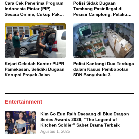
Cara Cek Penerima Program
Polisi Sidak Dugaan
Indonesia Pintar (PIP)
Tambang Pasir Ilegal di
Secara Online, Cukup Pakai
Pesisir Camplong, Pelaku
NISN dan Tanggal Lahir
Diingatkan Ancaman Pidana
Kejari Geledah Kantor PUPR
Polisi Kantongi Dua Terduga
Pamekasan, Selidiki Dugaan
dalam Kasus Pembobolan
Korupsi Proyek Jalan
SDN Banyubulu 3
DBHCHT 2025
Entertainment
Kim Go Eun Raih Daesang di Blue Dragon
Series Awards 2026, “The Legend of
Kitchen Soldier” Sabet Drama Terbaik
Agustus 1, 2026