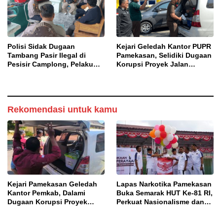
Polisi Sidak Dugaan
Kejari Geledah Kantor PUPR
Tambang Pasir Ilegal di
Pamekasan, Selidiki Dugaan
Pesisir Camplong, Pelaku
Korupsi Proyek Jalan
Diingatkan Ancaman Pidana
DBHCHT 2025
Rekomendasi untuk kamu
Kejari Pamekasan Geledah
Lapas Narkotika Pamekasan
Kantor Pemkab, Dalami
Buka Semarak HUT Ke-81 RI,
Dugaan Korupsi Proyek
Perkuat Nasionalisme dan
Jalan Bulangan Barat
Sportivitas Warga Binaan