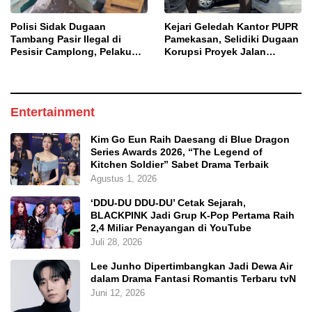
Polisi Sidak Dugaan
Kejari Geledah Kantor PUPR
Tambang Pasir Ilegal di
Pamekasan, Selidiki Dugaan
Pesisir Camplong, Pelaku
Korupsi Proyek Jalan
Diingatkan Ancaman Pidana
DBHCHT 2025
Entertainment
Kim Go Eun Raih Daesang di Blue Dragon
Series Awards 2026, “The Legend of
Kitchen Soldier” Sabet Drama Terbaik
Agustus 1, 2026
‘DDU-DU DDU-DU’ Cetak Sejarah,
BLACKPINK Jadi Grup K-Pop Pertama Raih
2,4 Miliar Penayangan di YouTube
Juli 28, 2026
Lee Junho Dipertimbangkan Jadi Dewa Air
dalam Drama Fantasi Romantis Terbaru tvN
Juni 12, 2026