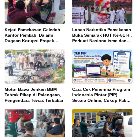
Kejari Pamekasan Geledah
Lapas Narkotika Pamekasan
Kantor Pemkab, Dalami
Buka Semarak HUT Ke-81 RI,
Dugaan Korupsi Proyek
Perkuat Nasionalisme dan
Jalan Bulangan Barat
Sportivitas Warga Binaan
Motor Bawa Jeriken BBM
Cara Cek Penerima Program
Tabrak Pikap di Palengaan,
Indonesia Pintar (PIP)
Pengendara Tewas Terbakar
Secara Online, Cukup Pakai
NISN dan Tanggal Lahir