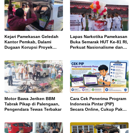
Kejari Pamekasan Geledah
Lapas Narkotika Pamekasan
Kantor Pemkab, Dalami
Buka Semarak HUT Ke-81 RI,
Dugaan Korupsi Proyek
Perkuat Nasionalisme dan
Jalan Bulangan Barat
Sportivitas Warga Binaan
Motor Bawa Jeriken BBM
Cara Cek Penerima Program
Tabrak Pikap di Palengaan,
Indonesia Pintar (PIP)
Pengendara Tewas Terbakar
Secara Online, Cukup Pakai
NISN dan Tanggal Lahir