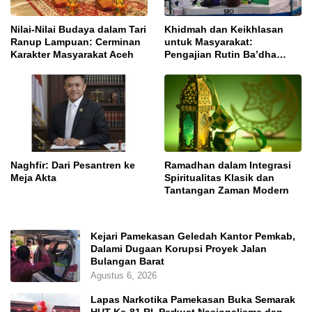
Nilai-Nilai Budaya dalam Tari
Khidmah dan Keikhlasan
Ranup Lampuan: Cerminan
untuk Masyarakat:
Karakter Masyarakat Aceh
Pengajian Rutin Ba’dha
Subuh
Naghfir: Dari Pesantren ke
Ramadhan dalam Integrasi
Meja Akta
Spiritualitas Klasik dan
Tantangan Zaman Modern
Kejari Pamekasan Geledah Kantor Pemkab,
Dalami Dugaan Korupsi Proyek Jalan
Bulangan Barat
Agustus 6, 2026
Lapas Narkotika Pamekasan Buka Semarak
HUT Ke-81 RI, Perkuat Nasionalisme dan