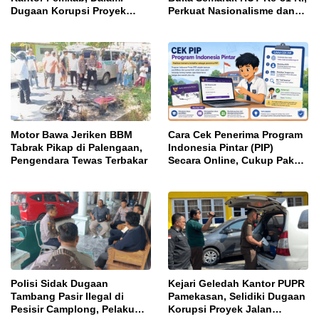
Dugaan Korupsi Proyek
Perkuat Nasionalisme dan
Jalan Bulangan Barat
Sportivitas Warga Binaan
Motor Bawa Jeriken BBM
Cara Cek Penerima Program
Tabrak Pikap di Palengaan,
Indonesia Pintar (PIP)
Pengendara Tewas Terbakar
Secara Online, Cukup Pakai
NISN dan Tanggal Lahir
Polisi Sidak Dugaan
Kejari Geledah Kantor PUPR
Tambang Pasir Ilegal di
Pamekasan, Selidiki Dugaan
Pesisir Camplong, Pelaku
Korupsi Proyek Jalan