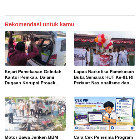
Diingatkan Ancaman Pidana
DBHCHT 2025
Rekomendasi untuk kamu
Kejari Pamekasan Geledah
Lapas Narkotika Pamekasan
Kantor Pemkab, Dalami
Buka Semarak HUT Ke-81 RI,
Dugaan Korupsi Proyek
Perkuat Nasionalisme dan
Jalan Bulangan Barat
Sportivitas Warga Binaan
Motor Bawa Jeriken BBM
Cara Cek Penerima Program