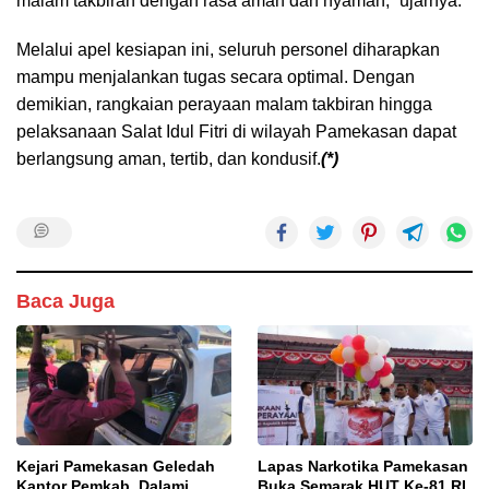
malam takbiran dengan rasa aman dan nyaman,” ujarnya.
Melalui apel kesiapan ini, seluruh personel diharapkan
mampu menjalankan tugas secara optimal. Dengan
demikian, rangkaian perayaan malam takbiran hingga
pelaksanaan Salat Idul Fitri di wilayah Pamekasan dapat
berlangsung aman, tertib, dan kondusif.
(*)
Baca Juga
Kejari Pamekasan Geledah
Lapas Narkotika Pamekasan
Kantor Pemkab, Dalami
Buka Semarak HUT Ke-81 RI,