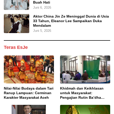
Buah Hati
Juni 6, 2026
Aktor China Jin Ze Meninggal Dunia di Usia
33 Tahun, Eleanor Lee Sampaikan Duka
Mendalam
Juni 5, 2026
Teras EsJe
Nilai-Nilai Budaya dalam Tari
Khidmah dan Keikhlasan
Ranup Lampuan: Cerminan
untuk Masyarakat:
Karakter Masyarakat Aceh
Pengajian Rutin Ba’dha
Subuh