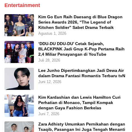
Entertainment
Kim Go Eun Raih Daesang di Blue Dragon
Series Awards 2026, “The Legend of
Kitchen Soldier” Sabet Drama Terbaik
Agustus 1, 2026
‘DDU-DU DDU-DU’ Cetak Sejarah,
BLACKPINK Jadi Grup K-Pop Pertama Raih
2,4 Miliar Penayangan di YouTube
Juli 28, 2026
Lee Junho Dipertimbangkan Jadi Dewa Air
dalam Drama Fantasi Romantis Terbaru tvN
Juni 12, 2026
Kim Kardashian dan Lewis Hamilton Curi
Perhatian di Monaco, Tampil Kompak
dengan Gaya Fashion Berkelas
Juni 7, 2026
Zara Adhisty Umumkan Pernikahan dengan
Tsaqib, Pasangan Ini Juga Tengah Menanti