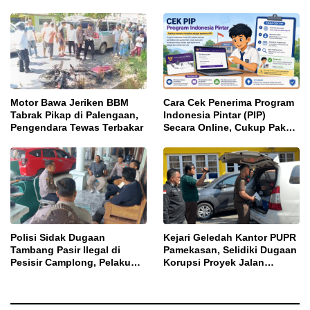
Jalan Bulangan Barat
Sportivitas Warga Binaan
Motor Bawa Jeriken BBM
Cara Cek Penerima Program
Tabrak Pikap di Palengaan,
Indonesia Pintar (PIP)
Pengendara Tewas Terbakar
Secara Online, Cukup Pakai
NISN dan Tanggal Lahir
Polisi Sidak Dugaan
Kejari Geledah Kantor PUPR
Tambang Pasir Ilegal di
Pamekasan, Selidiki Dugaan
Pesisir Camplong, Pelaku
Korupsi Proyek Jalan
Diingatkan Ancaman Pidana
DBHCHT 2025