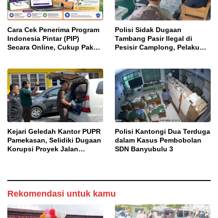
Cara Cek Penerima Program
Polisi Sidak Dugaan
Indonesia Pintar (PIP)
Tambang Pasir Ilegal di
Secara Online, Cukup Pakai
Pesisir Camplong, Pelaku
NISN dan Tanggal Lahir
Diingatkan Ancaman Pidana
Kejari Geledah Kantor PUPR
Polisi Kantongi Dua Terduga
Pamekasan, Selidiki Dugaan
dalam Kasus Pembobolan
Korupsi Proyek Jalan
SDN Banyubulu 3
DBHCHT 2025
Rekomendasi untuk kamu