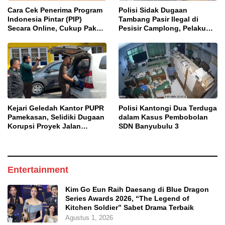
Cara Cek Penerima Program
Polisi Sidak Dugaan
Indonesia Pintar (PIP)
Tambang Pasir Ilegal di
Secara Online, Cukup Pakai
Pesisir Camplong, Pelaku
NISN dan Tanggal Lahir
Diingatkan Ancaman Pidana
Kejari Geledah Kantor PUPR
Polisi Kantongi Dua Terduga
Pamekasan, Selidiki Dugaan
dalam Kasus Pembobolan
Korupsi Proyek Jalan
SDN Banyubulu 3
DBHCHT 2025
Entertainment
Kim Go Eun Raih Daesang di Blue Dragon
Series Awards 2026, “The Legend of
Kitchen Soldier” Sabet Drama Terbaik
Agustus 1, 2026