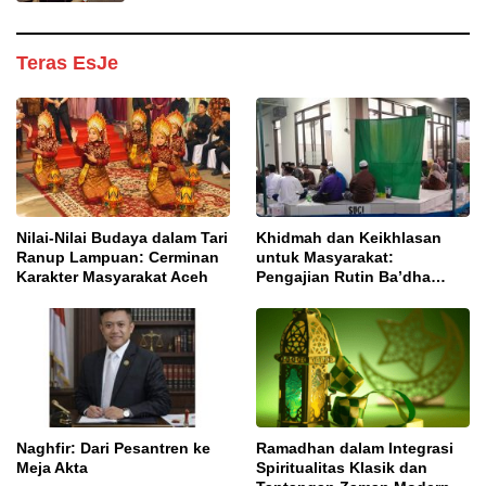
Teras EsJe
Nilai-Nilai Budaya dalam Tari
Khidmah dan Keikhlasan
Ranup Lampuan: Cerminan
untuk Masyarakat:
Karakter Masyarakat Aceh
Pengajian Rutin Ba’dha
Subuh
Naghfir: Dari Pesantren ke
Ramadhan dalam Integrasi
Meja Akta
Spiritualitas Klasik dan