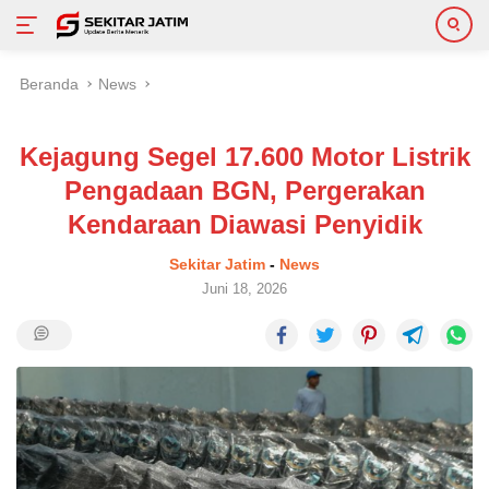
Langsung
Beranda
News
ke
konten
Kejagung Segel 17.600 Motor Listrik
Pengadaan BGN, Pergerakan
Kendaraan Diawasi Penyidik
Sekitar Jatim
-
News
Juni 18, 2026