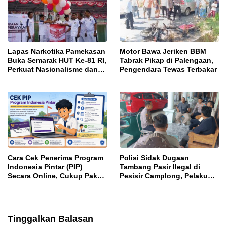
Lapas Narkotika Pamekasan
Motor Bawa Jeriken BBM
Buka Semarak HUT Ke-81 RI,
Tabrak Pikap di Palengaan,
Perkuat Nasionalisme dan
Pengendara Tewas Terbakar
Sportivitas Warga Binaan
Cara Cek Penerima Program
Polisi Sidak Dugaan
Indonesia Pintar (PIP)
Tambang Pasir Ilegal di
Secara Online, Cukup Pakai
Pesisir Camplong, Pelaku
NISN dan Tanggal Lahir
Diingatkan Ancaman Pidana
Tinggalkan Balasan