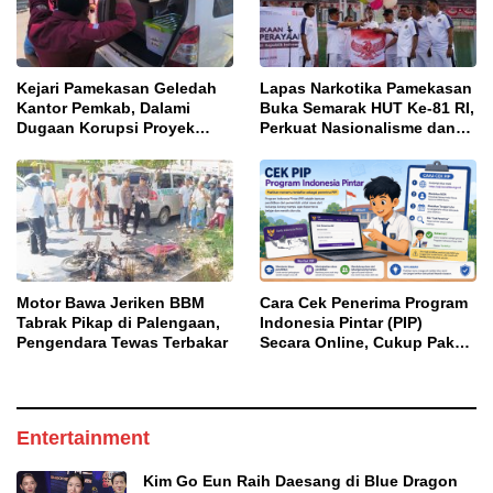
Kejari Pamekasan Geledah
Lapas Narkotika Pamekasan
Kantor Pemkab, Dalami
Buka Semarak HUT Ke-81 RI,
Dugaan Korupsi Proyek
Perkuat Nasionalisme dan
Jalan Bulangan Barat
Sportivitas Warga Binaan
Motor Bawa Jeriken BBM
Cara Cek Penerima Program
Tabrak Pikap di Palengaan,
Indonesia Pintar (PIP)
Pengendara Tewas Terbakar
Secara Online, Cukup Pakai
NISN dan Tanggal Lahir
Entertainment
Kim Go Eun Raih Daesang di Blue Dragon