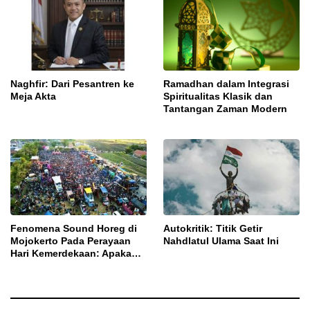
Naghfir: Dari Pesantren ke
Ramadhan dalam Integrasi
Meja Akta
Spiritualitas Klasik dan
Tantangan Zaman Modern
Fenomena Sound Horeg di
Autokritik: Titik Getir
Mojokerto Pada Perayaan
Nahdlatul Ulama Saat Ini
Hari Kemerdekaan: Apakah
Sebagai Ekspresi Budaya
atau Masalah Sosial?