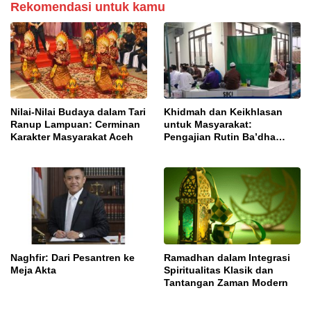
Rekomendasi untuk kamu
Nilai-Nilai Budaya dalam Tari
Khidmah dan Keikhlasan
Ranup Lampuan: Cerminan
untuk Masyarakat:
Karakter Masyarakat Aceh
Pengajian Rutin Ba’dha
Subuh
Naghfir: Dari Pesantren ke
Ramadhan dalam Integrasi
Meja Akta
Spiritualitas Klasik dan
Tantangan Zaman Modern