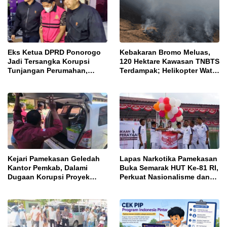
Eks Ketua DPRD Ponorogo
Kebakaran Bromo Meluas,
Jadi Tersangka Korupsi
120 Hektare Kawasan TNBTS
Tunjangan Perumahan,
Terdampak; Helikopter Water
Kejari Ungkap Dugaan
Bombing Disiagakan
Intervensi Kajian KJPP
Kejari Pamekasan Geledah
Lapas Narkotika Pamekasan
Kantor Pemkab, Dalami
Buka Semarak HUT Ke-81 RI,
Dugaan Korupsi Proyek
Perkuat Nasionalisme dan
Jalan Bulangan Barat
Sportivitas Warga Binaan