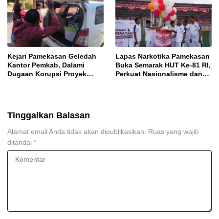
Kejari Pamekasan Geledah
Lapas Narkotika Pamekasan
Kantor Pemkab, Dalami
Buka Semarak HUT Ke-81 RI,
Dugaan Korupsi Proyek
Perkuat Nasionalisme dan
Jalan Bulangan Barat
Sportivitas Warga Binaan
Tinggalkan Balasan
Alamat email Anda tidak akan dipublikasikan.
Ruas yang wajib
ditandai
*