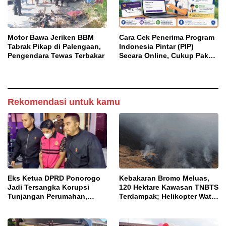
Motor Bawa Jeriken BBM
Cara Cek Penerima Program
Tabrak Pikap di Palengaan,
Indonesia Pintar (PIP)
Pengendara Tewas Terbakar
Secara Online, Cukup Pakai
NISN dan Tanggal Lahir
Rekomendasi untuk kamu
Eks Ketua DPRD Ponorogo
Kebakaran Bromo Meluas,
Jadi Tersangka Korupsi
120 Hektare Kawasan TNBTS
Tunjangan Perumahan,
Terdampak; Helikopter Water
Kejari Ungkap Dugaan
Bombing Disiagakan
Intervensi Kajian KJPP