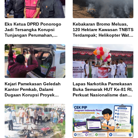
Eks Ketua DPRD Ponorogo
Kebakaran Bromo Meluas,
Jadi Tersangka Korupsi
120 Hektare Kawasan TNBTS
Tunjangan Perumahan,
Terdampak; Helikopter Water
Kejari Ungkap Dugaan
Bombing Disiagakan
Intervensi Kajian KJPP
Kejari Pamekasan Geledah
Lapas Narkotika Pamekasan
Kantor Pemkab, Dalami
Buka Semarak HUT Ke-81 RI,
Dugaan Korupsi Proyek
Perkuat Nasionalisme dan
Jalan Bulangan Barat
Sportivitas Warga Binaan