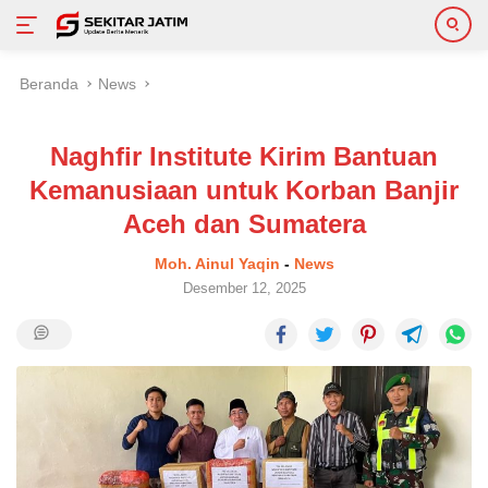
Langsung
Beranda
News
ke
konten
Naghfir Institute Kirim Bantuan
Kemanusiaan untuk Korban Banjir
Aceh dan Sumatera
Moh. Ainul Yaqin
-
News
Desember 12, 2025