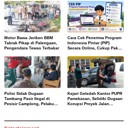
Motor Bawa Jeriken BBM
Cara Cek Penerima Program
Tabrak Pikap di Palengaan,
Indonesia Pintar (PIP)
Pengendara Tewas Terbakar
Secara Online, Cukup Pakai
NISN dan Tanggal Lahir
Polisi Sidak Dugaan
Kejari Geledah Kantor PUPR
Tambang Pasir Ilegal di
Pamekasan, Selidiki Dugaan
Pesisir Camplong, Pelaku
Korupsi Proyek Jalan
Diingatkan Ancaman Pidana
DBHCHT 2025