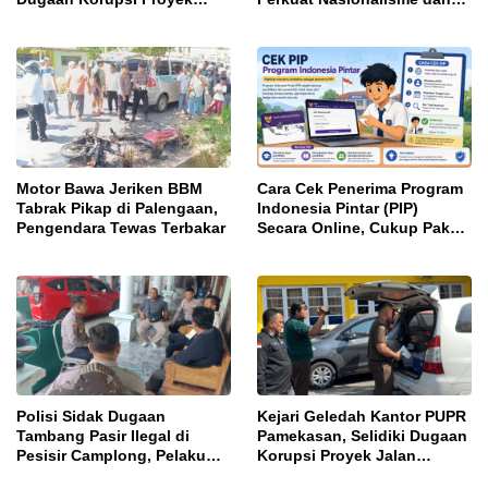
Jalan Bulangan Barat
Sportivitas Warga Binaan
Motor Bawa Jeriken BBM
Cara Cek Penerima Program
Tabrak Pikap di Palengaan,
Indonesia Pintar (PIP)
Pengendara Tewas Terbakar
Secara Online, Cukup Pakai
NISN dan Tanggal Lahir
Polisi Sidak Dugaan
Kejari Geledah Kantor PUPR
Tambang Pasir Ilegal di
Pamekasan, Selidiki Dugaan
Pesisir Camplong, Pelaku
Korupsi Proyek Jalan
Diingatkan Ancaman Pidana
DBHCHT 2025