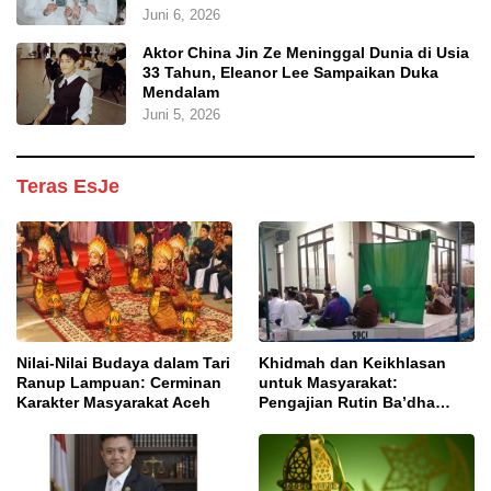
Juni 6, 2026
Aktor China Jin Ze Meninggal Dunia di Usia
33 Tahun, Eleanor Lee Sampaikan Duka
Mendalam
Juni 5, 2026
Teras EsJe
Nilai-Nilai Budaya dalam Tari
Khidmah dan Keikhlasan
Ranup Lampuan: Cerminan
untuk Masyarakat:
Karakter Masyarakat Aceh
Pengajian Rutin Ba’dha
Subuh