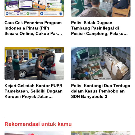
Cara Cek Penerima Program
Polisi Sidak Dugaan
Indonesia Pintar (PIP)
Tambang Pasir Ilegal di
Secara Online, Cukup Pakai
Pesisir Camplong, Pelaku
NISN dan Tanggal Lahir
Diingatkan Ancaman Pidana
Kejari Geledah Kantor PUPR
Polisi Kantongi Dua Terduga
Pamekasan, Selidiki Dugaan
dalam Kasus Pembobolan
Korupsi Proyek Jalan
SDN Banyubulu 3
DBHCHT 2025
Rekomendasi untuk kamu