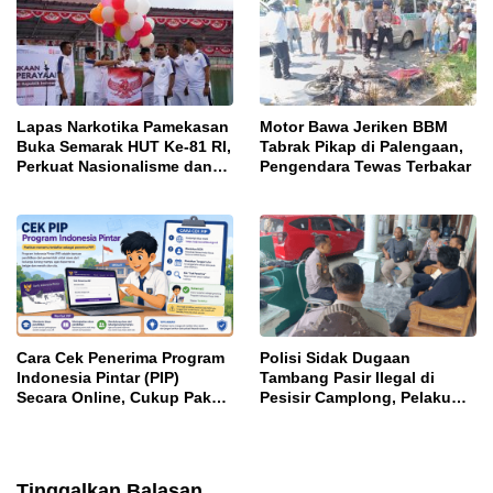
Lapas Narkotika Pamekasan
Motor Bawa Jeriken BBM
Buka Semarak HUT Ke-81 RI,
Tabrak Pikap di Palengaan,
Perkuat Nasionalisme dan
Pengendara Tewas Terbakar
Sportivitas Warga Binaan
Cara Cek Penerima Program
Polisi Sidak Dugaan
Indonesia Pintar (PIP)
Tambang Pasir Ilegal di
Secara Online, Cukup Pakai
Pesisir Camplong, Pelaku
NISN dan Tanggal Lahir
Diingatkan Ancaman Pidana
Tinggalkan Balasan