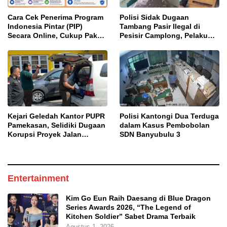
Cara Cek Penerima Program
Polisi Sidak Dugaan
Indonesia Pintar (PIP)
Tambang Pasir Ilegal di
Secara Online, Cukup Pakai
Pesisir Camplong, Pelaku
NISN dan Tanggal Lahir
Diingatkan Ancaman Pidana
Kejari Geledah Kantor PUPR
Polisi Kantongi Dua Terduga
Pamekasan, Selidiki Dugaan
dalam Kasus Pembobolan
Korupsi Proyek Jalan
SDN Banyubulu 3
DBHCHT 2025
Entertainment
Kim Go Eun Raih Daesang di Blue Dragon
Series Awards 2026, “The Legend of
Kitchen Soldier” Sabet Drama Terbaik
Agustus 1, 2026