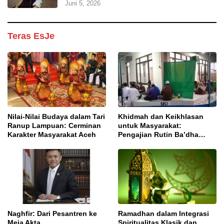
Juni 5, 2026
Teras EsJe
Nilai-Nilai Budaya dalam Tari
Khidmah dan Keikhlasan
Ranup Lampuan: Cerminan
untuk Masyarakat:
Karakter Masyarakat Aceh
Pengajian Rutin Ba’dha
Subuh
Naghfir: Dari Pesantren ke
Ramadhan dalam Integrasi
Meja Akta
Spiritualitas Klasik dan