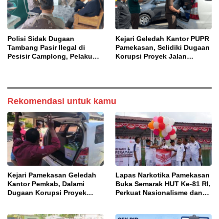
Polisi Sidak Dugaan
Kejari Geledah Kantor PUPR
Tambang Pasir Ilegal di
Pamekasan, Selidiki Dugaan
Pesisir Camplong, Pelaku
Korupsi Proyek Jalan
Diingatkan Ancaman Pidana
DBHCHT 2025
Rekomendasi untuk kamu
Kejari Pamekasan Geledah
Lapas Narkotika Pamekasan
Kantor Pemkab, Dalami
Buka Semarak HUT Ke-81 RI,
Dugaan Korupsi Proyek
Perkuat Nasionalisme dan
Jalan Bulangan Barat
Sportivitas Warga Binaan