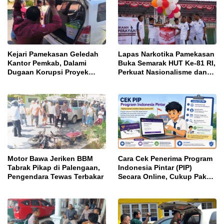
Kejari Pamekasan Geledah
Lapas Narkotika Pamekasan
Kantor Pemkab, Dalami
Buka Semarak HUT Ke-81 RI,
Dugaan Korupsi Proyek
Perkuat Nasionalisme dan
Jalan Bulangan Barat
Sportivitas Warga Binaan
Motor Bawa Jeriken BBM
Cara Cek Penerima Program
Tabrak Pikap di Palengaan,
Indonesia Pintar (PIP)
Pengendara Tewas Terbakar
Secara Online, Cukup Pakai
NISN dan Tanggal Lahir