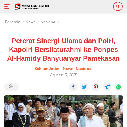
Langsung
Beranda
News
Nasional
ke
konten
Pererat Sinergi Ulama dan Polri,
Kapolri Bersilaturahmi ke Ponpes
Al-Hamidy Banyuanyar Pamekasan
Sekitar Jatim
-
News
,
Nasional
Agustus 5, 2025