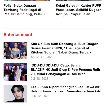
Polisi Sidak Dugaan
Kejari Geledah Kantor PUPR
Tambang Pasir Ilegal di
Pamekasan, Selidiki Dugaan
Pesisir Camplong, Pelaku
Korupsi Proyek Jalan
Diingatkan Ancaman Pidana
DBHCHT 2025
Entertainment
Kim Go Eun Raih Daesang di Blue Dragon
Series Awards 2026, “The Legend of
Kitchen Soldier” Sabet Drama Terbaik
Agustus 1, 2026
‘DDU-DU DDU-DU’ Cetak Sejarah,
BLACKPINK Jadi Grup K-Pop Pertama Raih
2,4 Miliar Penayangan di YouTube
Juli 28, 2026
Lee Junho Dipertimbangkan Jadi Dewa Air
dalam Drama Fantasi Romantis Terbaru tvN
Juni 12, 2026