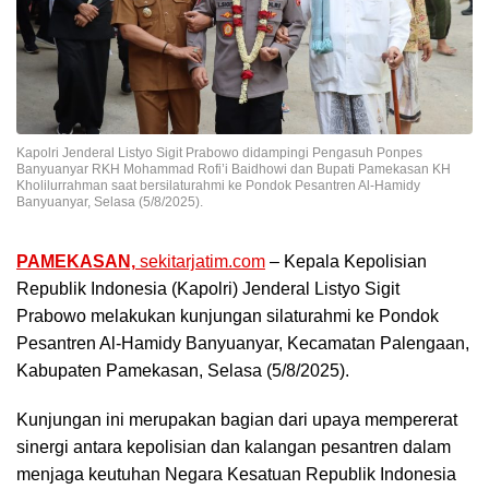
Kapolri Jenderal Listyo Sigit Prabowo didampingi Pengasuh Ponpes
Banyuanyar RKH Mohammad Rofi’i Baidhowi dan Bupati Pamekasan KH
Kholilurrahman saat bersilaturahmi ke Pondok Pesantren Al-Hamidy
Banyuanyar, Selasa (5/8/2025).
PAMEKASAN,
sekitarjatim.com
– Kepala Kepolisian
Republik Indonesia (Kapolri) Jenderal Listyo Sigit
Prabowo melakukan kunjungan silaturahmi ke Pondok
Pesantren Al-Hamidy Banyuanyar, Kecamatan Palengaan,
Kabupaten Pamekasan, Selasa (5/8/2025).
Kunjungan ini merupakan bagian dari upaya mempererat
sinergi antara kepolisian dan kalangan pesantren dalam
menjaga keutuhan Negara Kesatuan Republik Indonesia