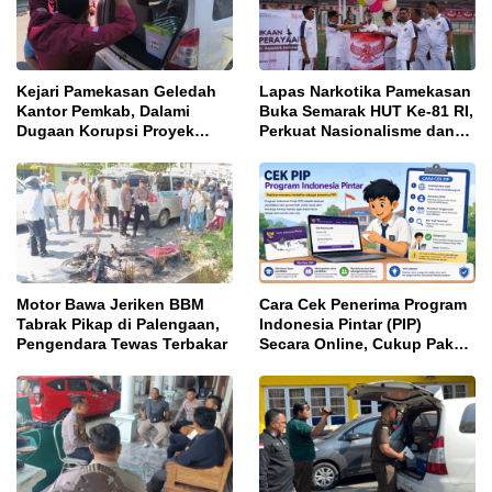
Kejari Pamekasan Geledah
Lapas Narkotika Pamekasan
Kantor Pemkab, Dalami
Buka Semarak HUT Ke-81 RI,
Dugaan Korupsi Proyek
Perkuat Nasionalisme dan
Jalan Bulangan Barat
Sportivitas Warga Binaan
Motor Bawa Jeriken BBM
Cara Cek Penerima Program
Tabrak Pikap di Palengaan,
Indonesia Pintar (PIP)
Pengendara Tewas Terbakar
Secara Online, Cukup Pakai
NISN dan Tanggal Lahir