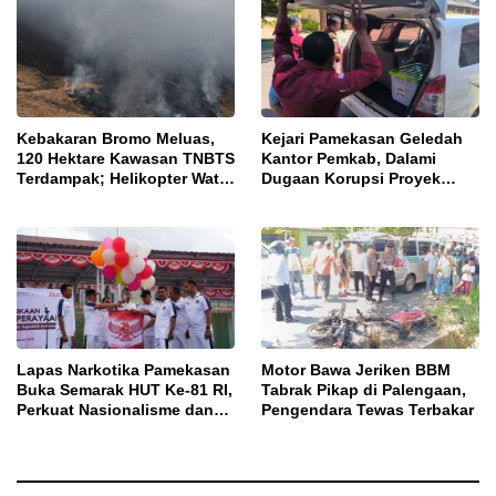
Kebakaran Bromo Meluas,
Kejari Pamekasan Geledah
120 Hektare Kawasan TNBTS
Kantor Pemkab, Dalami
Terdampak; Helikopter Water
Dugaan Korupsi Proyek
Bombing Disiagakan
Jalan Bulangan Barat
Lapas Narkotika Pamekasan
Motor Bawa Jeriken BBM
Buka Semarak HUT Ke-81 RI,
Tabrak Pikap di Palengaan,
Perkuat Nasionalisme dan
Pengendara Tewas Terbakar
Sportivitas Warga Binaan