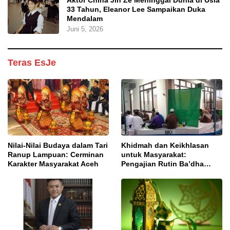
33 Tahun, Eleanor Lee Sampaikan Duka
Mendalam
Juni 5, 2026
Teras EsJe
Nilai-Nilai Budaya dalam Tari
Khidmah dan Keikhlasan
Ranup Lampuan: Cerminan
untuk Masyarakat:
Karakter Masyarakat Aceh
Pengajian Rutin Ba’dha
Subuh