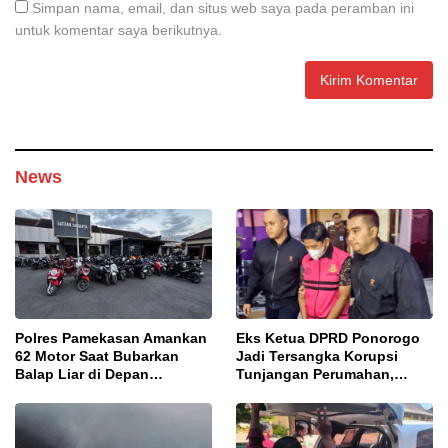
Simpan nama, email, dan situs web saya pada peramban ini
untuk komentar saya berikutnya.
News
Polres Pamekasan Amankan
Eks Ketua DPRD Ponorogo
62 Motor Saat Bubarkan
Jadi Tersangka Korupsi
Balap Liar di Depan
Tunjangan Perumahan,
Pendopo
Kejari Ungkap Dugaan
Intervensi Kajian KJPP