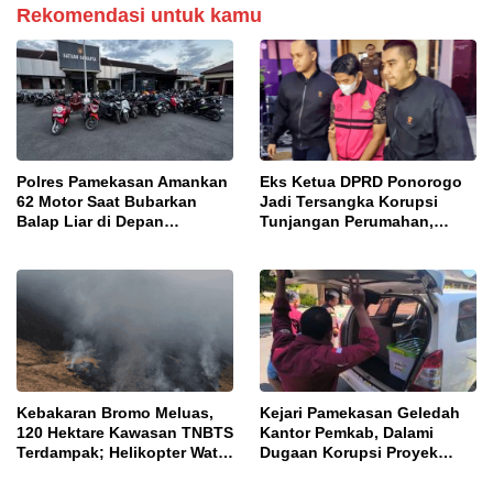
Rekomendasi untuk kamu
Polres Pamekasan Amankan
Eks Ketua DPRD Ponorogo
62 Motor Saat Bubarkan
Jadi Tersangka Korupsi
Balap Liar di Depan
Tunjangan Perumahan,
Pendopo
Kejari Ungkap Dugaan
Intervensi Kajian KJPP
Kebakaran Bromo Meluas,
Kejari Pamekasan Geledah
120 Hektare Kawasan TNBTS
Kantor Pemkab, Dalami
Terdampak; Helikopter Water
Dugaan Korupsi Proyek
Bombing Disiagakan
Jalan Bulangan Barat