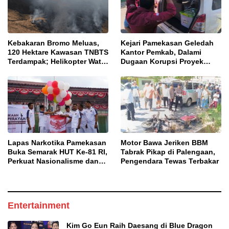
Kebakaran Bromo Meluas,
Kejari Pamekasan Geledah
120 Hektare Kawasan TNBTS
Kantor Pemkab, Dalami
Terdampak; Helikopter Water
Dugaan Korupsi Proyek
Bombing Disiagakan
Jalan Bulangan Barat
Lapas Narkotika Pamekasan
Motor Bawa Jeriken BBM
Buka Semarak HUT Ke-81 RI,
Tabrak Pikap di Palengaan,
Perkuat Nasionalisme dan
Pengendara Tewas Terbakar
Sportivitas Warga Binaan
Entertainment
Kim Go Eun Raih Daesang di Blue Dragon